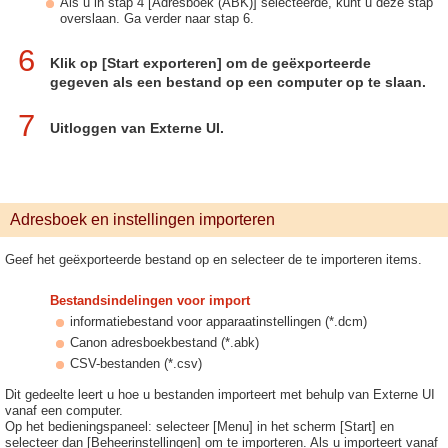
Als u in stap 4 [Adresboek (ABK)] selecteerde, kunt u deze stap
overslaan. Ga verder naar stap 6.
6
Klik op [Start exporteren] om de geëxporteerde
gegeven als een bestand op een computer op te slaan.
7
Uitloggen van Externe UI.
Adresboek en instellingen importeren
Geef het geëxporteerde bestand op en selecteer de te importeren items.
Bestandsindelingen voor import
informatiebestand voor apparaatinstellingen (*.dcm)
Canon adresboekbestand (*.abk)
CSV-bestanden (*.csv)
Dit gedeelte leert u hoe u bestanden importeert met behulp van Externe UI
vanaf een computer.
Op het bedieningspaneel: selecteer [Menu] in het scherm [Start] en
selecteer dan [Beheerinstellingen] om te importeren. Als u importeert vanaf