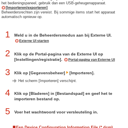
het bedieningspaneel, gebruik dan een USB-geheugenapparaat.
[Importeren/exporteren]
Beheerdersrechten zijn vereist. Bij sommige items start het apparaat
automatisch opnieuw op.
1
Meld u in de Beheerdersmodus aan bij Externe UI.
Externe UI starten
2
Klik op de Portal-pagina van de Externe UI op
[Instellingen/registratie].
Portal-pagina van Externe UI
3
Klik op [Gegevensbeheer]
[Importeren].
Het scherm [Importeren] verschijnt.
4
Klik op [Bladeren] in [Bestandspad] en geef het te
importeren bestand op.
5
Voer het wachtwoord voor versleuteling in.
Een Device Configuration Information File (*.dcm)