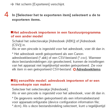
Het scherm [Exporteren] verschijnt.
4
In [Selecteer het te exporteren item] selecteert u de te
exporteren items.
Het adresboek importeren in een faxstuurprogramma
of een ander model
Schakel het selectievakje [Adresboek (ABK)] of [Adresboek
(CSV)] in.
Als er een pincode is ingesteld voor het adresboek, voer dit dan in.
* Het adresboek wordt geëxporteerd als een Canon-
adresboekbestand (*.abk) of een CSV-bestand (*.csv). Wanneer
deze bestandsindelingen zijn geselecteerd, kunnen de instellingen
van het apparaat niet tegelijkertijd worden geëxporteerd. Zie voor
elk item in een geëxporteerd CSV-bestand:
Adresboekitems
Bij eenzelfde model: adresboek importeren of er een
reservekopie van maken
Selecteer het selectievakje [Adresboek].
Als er een pincode is ingesteld voor het adresboek, voer dit dan in.
* De gegevens worden geëxporteerd als een informatiebestand
voor apparaatconfiguratie (device configuration information file;
*.dcm). Als u deze bestandsindeling selecteert, kunt u tegelijkertijd