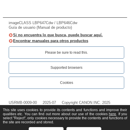
imageCLASS LBP647Cdw / LBP646Cdw
Guía de usuario (Manual de producto)
Si no encuentra lo que busca, puede buscar aquí.
Encontrar manuales para otros productos
Please be sure to read this.‎
Supported browsers
Cookies
USRMB-0009-00
2025-07
Copyright CANON INC. 2025
This site uses cookies to provide its contents and functions and improve their
qualities etc. You can find out more about our use of the cookies
here
. If you
select "Reject", only cookies necessary to provide the contents and functions of
the site are recorded and stored.