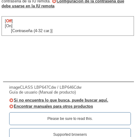
contraseña de la IU remota.
Configuración de la contraseña que
debe usarse en la IU remota
[
Off
]
[On]
[Contraseña (4-32 car.)]
imageCLASS LBP647Cdw / LBP646Cdw
Guía de usuario (Manual de producto)
Si no encuentra lo que busca, puede buscar aquí.
Encontrar manuales para otros productos
Please be sure to read this.‎
Supported browsers