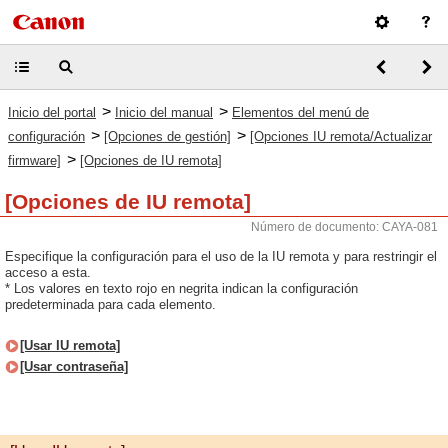
>
>
Inicio del portal
Inicio del manual
Elementos del menú de
>
>
configuración
[Opciones de gestión]
[Opciones IU remota/Actualizar
>
firmware]
[Opciones de IU remota]
[Opciones de IU remota]
Número de documento: CAYA-081
Especifique la configuración para el uso de la IU remota y para restringir el
acceso a esta.
* Los valores en texto rojo en negrita indican la configuración
predeterminada para cada elemento.
[Usar IU remota]
[Usar contraseña]