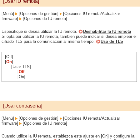
[Usar IU remota]
[Menú]
[Opciones de gestión]
[Opciones IU remota/Actualizar
firmware]
[Opciones de IU remota]
Especifique si desea utilizar la IU remota.
Deshabilitar la IU remota
Si opta por utilizar la IU remota, también puede indicar si desea emplear el
cifrado TLS para la comunicación al mismo tiempo.
Uso de TLS
[Off]
[
On
]
[Usar TLS]
[
Off
]
[On]
[Usar contraseña]
[Menú]
[Opciones de gestión]
[Opciones IU remota/Actualizar
firmware]
[Opciones de IU remota]
Cuando utilice la IU remota, establezca este ajuste en [On] y configure la