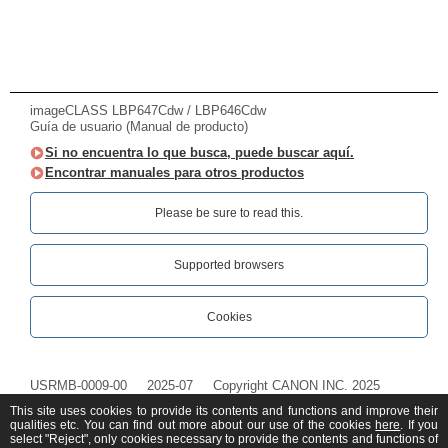
imageCLASS LBP647Cdw / LBP646Cdw
Guía de usuario (Manual de producto)
Si no encuentra lo que busca, puede buscar aquí.
Encontrar manuales para otros productos
Please be sure to read this.‎
Supported browsers
Cookies
USRMB-0009-00
2025-07
Copyright CANON INC. 2025
This site uses cookies to provide its contents and functions and improve their
qualities etc. You can find out more about our use of the cookies
here
. If you
select "Reject", only cookies necessary to provide the contents and functions of