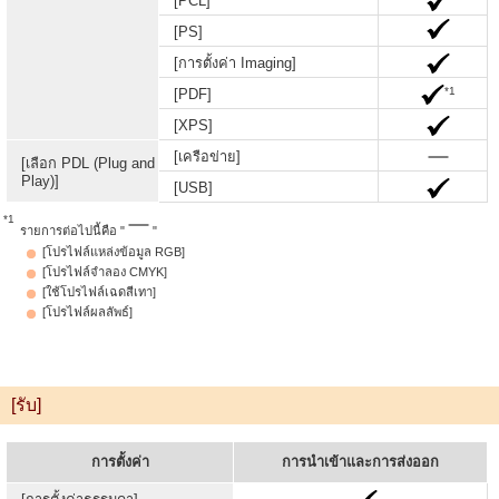
[PCL]
[PS]
[การตั้งค่า Imaging]
*1
[PDF]
[XPS]
[เครือข่าย]
[เลือก PDL (Plug and
Play)]
[USB]
*1
รายการต่อไปนี้คือ "
"
[โปรไฟล์แหล่งข้อมูล RGB]
[โปรไฟล์จำลอง CMYK]
[ใช้โปรไฟล์เฉดสีเทา]
[โปรไฟล์ผลลัพธ์]
[รับ]
การตั้งค่า
การนำเข้าและการส่งออก