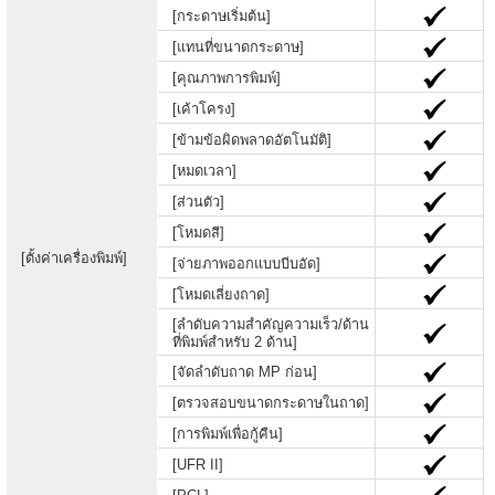
[กระดาษเริ่มต้น]
[แทนที่ขนาดกระดาษ]
[คุณภาพการพิมพ์]
[เค้าโครง]
[ข้ามข้อผิดพลาดอัตโนมัติ]
[หมดเวลา]
[ส่วนตัว]
[โหมดสี]
[ตั้งค่าเครื่องพิมพ์]
[จ่ายภาพออกแบบบีบอัด]
[โหมดเลี่ยงถาด]
[ลำดับความสำคัญความเร็ว/ด้าน
ที่พิมพ์สำหรับ 2 ด้าน]
[จัดลำดับถาด MP ก่อน]
[ตรวจสอบขนาดกระดาษในถาด]
[การพิมพ์เพื่อกู้คืน]
[UFR II]