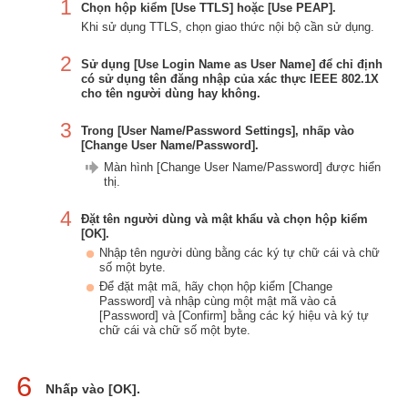
1
Chọn hộp kiểm [Use TTLS] hoặc [Use PEAP].
Khi sử dụng TTLS, chọn giao thức nội bộ cần sử dụng.
2
Sử dụng [Use Login Name as User Name] để chỉ định
có sử dụng tên đăng nhập của xác thực IEEE 802.1X
cho tên người dùng hay không.
3
Trong [User Name/Password Settings], nhấp vào
[Change User Name/Password].
Màn hình [Change User Name/Password] được hiển
thị.
4
Đặt tên người dùng và mật khẩu và chọn hộp kiểm
[OK].
Nhập tên người dùng bằng các ký tự chữ cái và chữ
số một byte.
Để đặt mật mã, hãy chọn hộp kiểm [Change
Password] và nhập cùng một mật mã vào cả
[Password] và [Confirm] bằng các ký hiệu và ký tự
chữ cái và chữ số một byte.
6
Nhấp vào [OK].