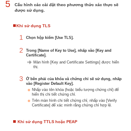
5
Cấu hình các cài đặt theo phương thức xác thực sẽ
được sử dụng.
Khi sử dụng TLS
1
Chọn hộp kiểm [Use TLS].
2
Trong [Name of Key to Use], nhấp vào [Key and
Certificate].
Màn hình [Key and Certificate Settings] được hiển
thị.
3
Ở bên phải của khóa và chứng chỉ sẽ sử dụng, nhấp
vào [Register Default Key].
Nhấp vào tên khóa (hoặc biểu tượng chứng chỉ) để
hiển thị chi tiết chứng chỉ.
Trên màn hình chi tiết chứng chỉ, nhấp vào [Verify
Certificate] để xác minh rằng chứng chỉ hợp lệ.
Khi sử dụng TTLS hoặc PEAP