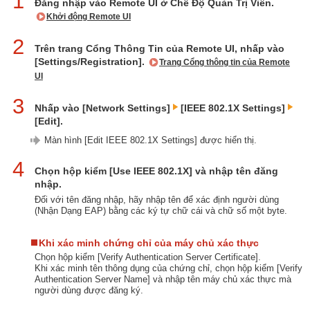
1
Đăng nhập vào Remote UI ở Chế Độ Quản Trị Viên.
Khởi động Remote UI
2
Trên trang Cổng Thông Tin của Remote UI, nhấp vào
[Settings/Registration].
Trang Cổng thông tin của Remote
UI
3
Nhấp vào [Network Settings]
[IEEE 802.1X Settings]
[Edit].
Màn hình [Edit IEEE 802.1X Settings] được hiển thị.
4
Chọn hộp kiểm [Use IEEE 802.1X] và nhập tên đăng
nhập.
Đối với tên đăng nhập, hãy nhập tên để xác định người dùng
(Nhận Dạng EAP) bằng các ký tự chữ cái và chữ số một byte.
Khi xác minh chứng chỉ của máy chủ xác thực
Chọn hộp kiểm [Verify Authentication Server Certificate].
Khi xác minh tên thông dụng của chứng chỉ, chọn hộp kiểm [Verify
Authentication Server Name] và nhập tên máy chủ xác thực mà
người dùng được đăng ký.