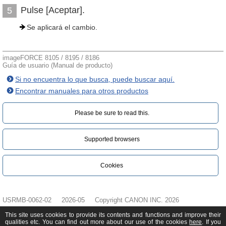
Pulse [Aceptar].
5
Se aplicará el cambio.
imageFORCE 8105 / 8195 / 8186
Guía de usuario (Manual de producto)
Si no encuentra lo que busca, puede buscar aquí.
Encontrar manuales para otros productos
Please be sure to read this.‎
Supported browsers
Cookies
USRMB-0062-02
2026-05
Copyright CANON INC. 2026
This site uses cookies to provide its contents and functions and improve their
qualities etc. You can find out more about our use of the cookies
here
. If you