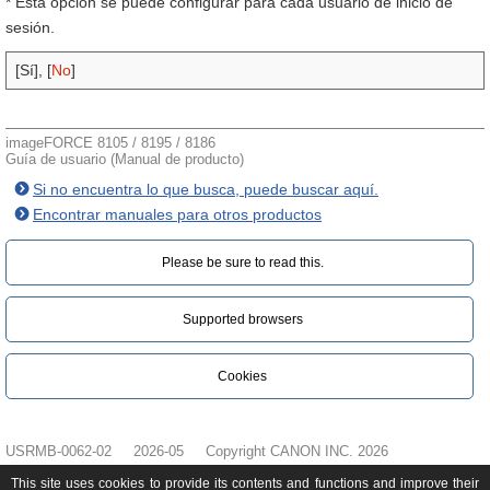
* Esta opción se puede configurar para cada usuario de inicio de
sesión.
[Sí], [
No
]
imageFORCE 8105 / 8195 / 8186
Guía de usuario (Manual de producto)
Si no encuentra lo que busca, puede buscar aquí.
Encontrar manuales para otros productos
Please be sure to read this.‎
Supported browsers
Cookies
USRMB-0062-02
2026-05
Copyright CANON INC. 2026
This site uses cookies to provide its contents and functions and improve their