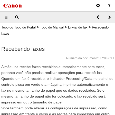
>
>
>
Topo do Topo do Portal
Topo do Manual
Enviando fax
Recebendo
faxes
Recebendo faxes
Número do documento: EY8L-09J
A máquina recebe faxes recebidos automaticamente sem tocar,
portanto você não precisa realizar operações para recebê-los.
Quando um fax é recebido, o indicador Processing/Data no painel de
controle pisca em verde e a máquina imprime automaticamente o
fax no mesmo tamanho de papel que os dados recebidos. Se o
mesmo tamanho de papel não for colocado, o fax recebido será
impresso em outro tamanho de papel.
Você também pode alterar as configurações de impressão, como
impressão em frente e verso e as regras para impressão em outro