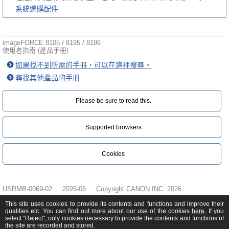
系統選購配件
imageFORCE 8105 / 8195 / 8186
使用者指南 (產品手冊)
如果找不到所需的手冊，可以在這裡搜尋。
尋找其他產品的手冊
Please be sure to read this.‎
Supported browsers
Cookies
USRMB-0069-02
2026-05
Copyright CANON INC. 2026
This site uses cookies to provide its contents and functions and improve their
qualities etc. You can find out more about our use of the cookies
here
. If you
select "Reject", only cookies necessary to provide the contents and functions of
the site are recorded and stored.