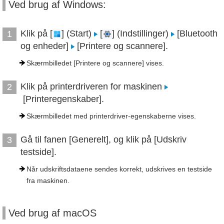
Ved brug af Windows:
Klik på [
] (Start)
[
] (Indstillinger)
[Bluetooth
1
og enheder]
[Printere og scannere].
Skærmbilledet [Printere og scannere] vises.
Klik på printerdriveren for maskinen
2
[Printeregenskaber].
Skærmbilledet med printerdriver-egenskaberne vises.
Gå til fanen [Generelt], og klik på [Udskriv
3
testside].
Når udskriftsdataene sendes korrekt, udskrives en testside
fra maskinen.
Ved brug af macOS