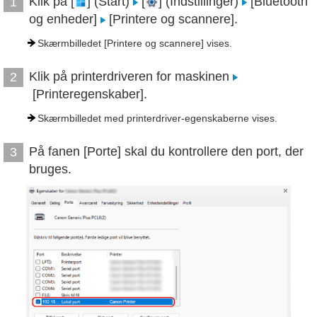
Klik på [
] (Start)
[
] (Indstillinger)
[Bluetooth
1
og enheder]
[Printere og scannere].
Skærmbilledet [Printere og scannere] vises.
Klik på printerdriveren for maskinen
2
[Printeregenskaber].
Skærmbilledet med printerdriver-egenskaberne vises.
På fanen [Porte] skal du kontrollere den port, der
3
bruges.