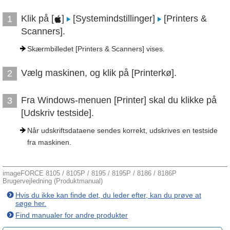
Klik på [
]
[Systemindstillinger]
[Printers &
1
Scanners].
Skærmbilledet [Printers & Scanners] vises.
Vælg maskinen, og klik på [Printerkø].
2
Fra Windows-menuen [Printer] skal du klikke på
3
[Udskriv testside].
Når udskriftsdataene sendes korrekt, udskrives en testside
fra maskinen.
imageFORCE 8105 / 8105P / 8195 / 8195P / 8186 / 8186P
Brugervejledning (Produktmanual)
Hvis du ikke kan finde det, du leder efter, kan du prøve at
søge her.
Find manualer for andre produkter