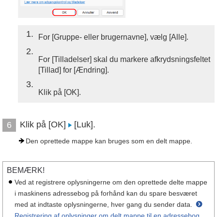
1
For [Gruppe- eller brugernavne], vælg [Alle].
2
For [Tilladelser] skal du markere afkrydsningsfeltet
[Tillad] for [Ændring].
3
Klik på [OK].
Klik på [OK]
[Luk].
6
Den oprettede mappe kan bruges som en delt mappe.
BEMÆRK!
Ved at registrere oplysningerne om den oprettede delte mappe
i maskinens adressebog på forhånd kan du spare besværet
med at indtaste oplysningerne, hver gang du sender data.
Registrering af oplysninger om delt mappe til en adressebog