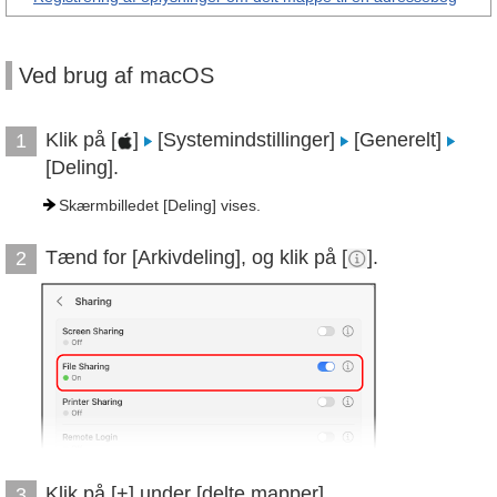
Ved brug af macOS
Klik på [
]
[Systemindstillinger]
[Generelt]
1
[Deling].
Skærmbilledet [Deling] vises.
Tænd for [Arkivdeling], og klik på [
].
2
Klik på [+] under [delte mapper].
3