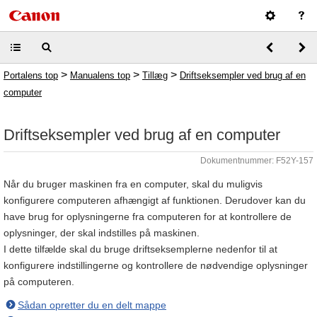
>
>
>
Portalens top
Manualens top
Tillæg
Driftseksempler ved brug af en
computer
Driftseksempler ved brug af en computer
Dokumentnummer: F52Y-157
Når du bruger maskinen fra en computer, skal du muligvis
konfigurere computeren afhængigt af funktionen. Derudover kan du
have brug for oplysningerne fra computeren for at kontrollere de
oplysninger, der skal indstilles på maskinen.
I dette tilfælde skal du bruge driftseksemplerne nedenfor til at
konfigurere indstillingerne og kontrollere de nødvendige oplysninger
på computeren.
Sådan opretter du en delt mappe