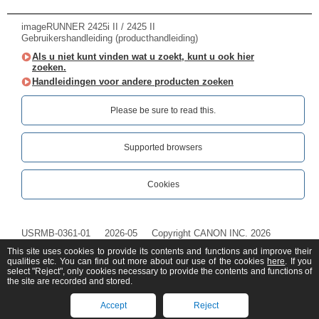
imageRUNNER 2425i II / 2425 II
Gebruikershandleiding (producthandleiding)
Als u niet kunt vinden wat u zoekt, kunt u ook hier
zoeken.
Handleidingen voor andere producten zoeken
Please be sure to read this.‎
Supported browsers
Cookies
USRMB-0361-01
2026-05
Copyright CANON INC. 2026
This site uses cookies to provide its contents and functions and improve their
qualities etc. You can find out more about our use of the cookies
here
. If you
select "Reject", only cookies necessary to provide the contents and functions of
the site are recorded and stored.
Accept
Reject