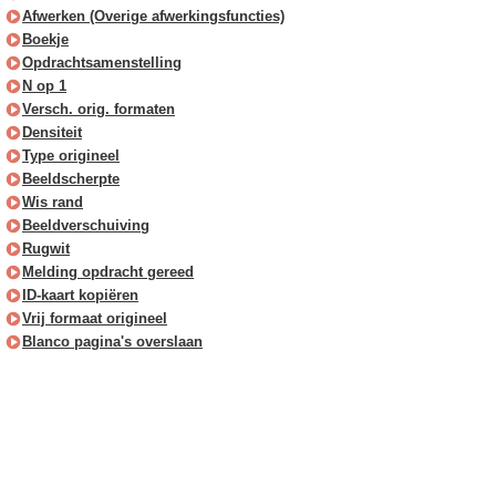
Afwerken (Overige afwerkingsfuncties)
Boekje
Opdrachtsamenstelling
N op 1
Versch. orig. formaten
Densiteit
Type origineel
Beeldscherpte
Wis rand
Beeldverschuiving
Rugwit
Melding opdracht gereed
ID-kaart kopiëren
Vrij formaat origineel
Blanco pagina's overslaan