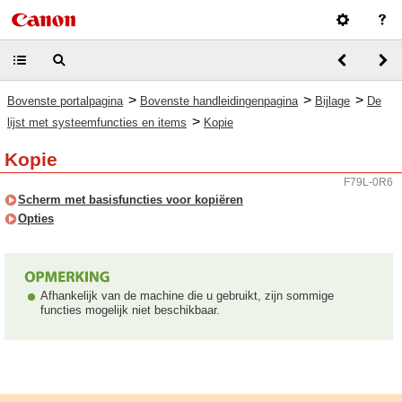
>
>
>
Bovenste portalpagina
Bovenste handleidingenpagina
Bijlage
De
>
lijst met systeemfuncties en items
Kopie
Kopie
F79L-0R6
Scherm met basisfuncties voor kopiëren
Opties
Afhankelijk van de machine die u gebruikt, zijn sommige
functies mogelijk niet beschikbaar.