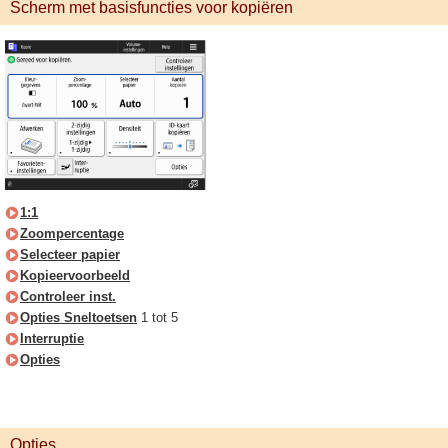
Scherm met basisfuncties voor kopiëren
1:1
Zoompercentage
Selecteer papier
Kopieervoorbeeld
Controleer inst.
Opties Sneltoetsen
1 tot 5
Interruptie
Opties
Opties