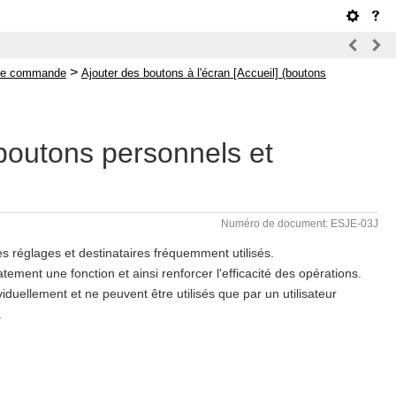
>
u de commande
Ajouter des boutons à l'écran [Accueil] (boutons
(boutons personnels et
Numéro de document: ESJE-03J
es réglages et destinataires fréquemment utilisés.
ent une fonction et ainsi renforcer l'efficacité des opérations.
duellement et ne peuvent être utilisés que par un utilisateur
.