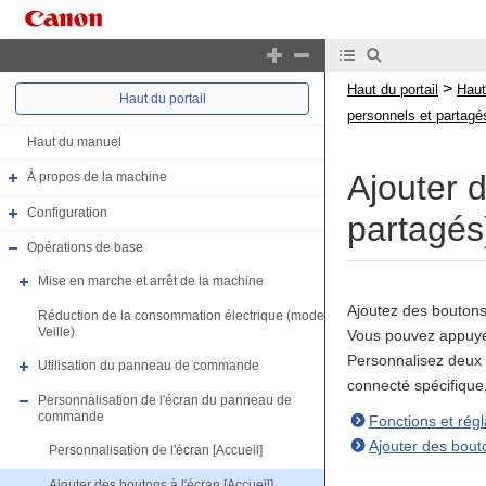
>
Haut du portail
Haut
Haut du portail
personnels et partagé
Haut du manuel
Ajouter 
À propos de la machine
Configuration
partagés
Opérations de base
Mise en marche et arrêt de la machine
Ajoutez des boutons 
Réduction de la consommation électrique (mode
Veille)
Vous pouvez appuyer 
Personnalisez deux t
Utilisation du panneau de commande
connecté spécifique,
Personnalisation de l'écran du panneau de
commande
Fonctions et rég
Ajouter des bout
Personnalisation de l'écran [Accueil]
Ajouter des boutons à l'écran [Accueil]