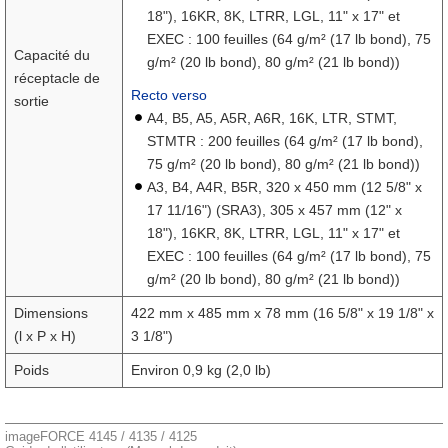
18"), 16KR, 8K, LTRR, LGL, 11" x 17" et
EXEC : 100 feuilles (64 g/m² (17 lb bond), 75
Capacité du
g/m² (20 lb bond), 80 g/m² (21 lb bond))
réceptacle de
Recto verso
sortie
A4, B5, A5, A5R, A6R, 16K, LTR, STMT,
STMTR : 200 feuilles (64 g/m² (17 lb bond),
75 g/m² (20 lb bond), 80 g/m² (21 lb bond))
A3, B4, A4R, B5R, 320 x 450 mm (12 5/8" x
17 11/16") (SRA3), 305 x 457 mm (12" x
18"), 16KR, 8K, LTRR, LGL, 11" x 17" et
EXEC : 100 feuilles (64 g/m² (17 lb bond), 75
g/m² (20 lb bond), 80 g/m² (21 lb bond))
Dimensions
422 mm x 485 mm x 78 mm (16 5/8" x 19 1/8" x
(l x P x H)
3 1/8")
Poids
Environ 0,9 kg (2,0 lb)
imageFORCE 4145 / 4135 / 4125