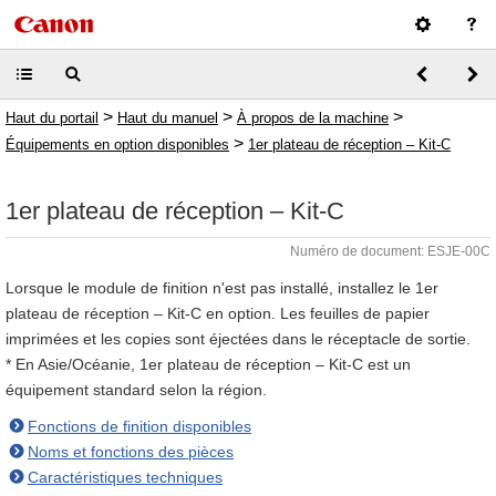
>
>
>
Haut du portail
Haut du manuel
À propos de la machine
>
Équipements en option disponibles
1er plateau de réception – Kit-C
1er plateau de réception – Kit-C
Numéro de document: ESJE-00C
Lorsque le module de finition n'est pas installé, installez le 1er
plateau de réception – Kit-C en option. Les feuilles de papier
imprimées et les copies sont éjectées dans le réceptacle de sortie.
* En Asie/Océanie, 1er plateau de réception – Kit-C est un
équipement standard selon la région.
Fonctions de finition disponibles
Noms et fonctions des pièces
Caractéristiques techniques