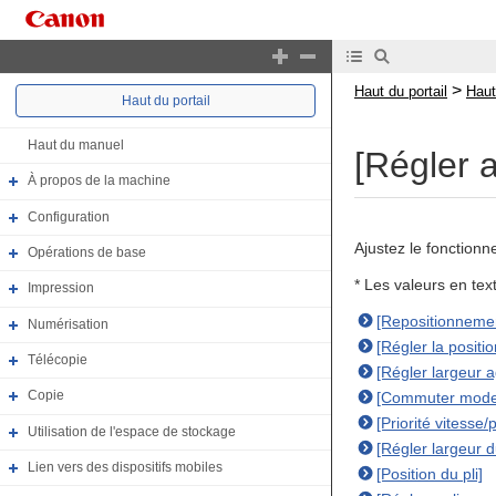
>
Haut du portail
Haut
Haut du portail
Haut du manuel
[Régler a
À propos de la machine
Configuration
Ajustez le fonctionn
Opérations de base
* Les valeurs en te
Impression
[Repositionnemen
Numérisation
[Régler la positio
Télécopie
[Régler largeur 
Copie
[Commuter mode U
[Priorité vitesse
Utilisation de l'espace de stockage
[Régler largeur 
Lien vers des dispositifs mobiles
[Position du pli]