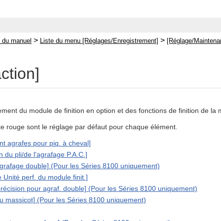
>
>
 du manuel
Liste du menu [Réglages/Enregistrement]
[Réglage/Maintena
ction]
ement du module de finition en option et des fonctions de finition de la
xte rouge sont le réglage par défaut pour chaque élément.
t agrafes pour piq. à cheval]
n du pli/de l'agrafage P.A.C.]
agrafage double] (Pour les Séries 8100 uniquement)
nité perf. du module finit.]
/précision pour agraf. double] (Pour les Séries 8100 uniquement)
du massicot] (Pour les Séries 8100 uniquement)