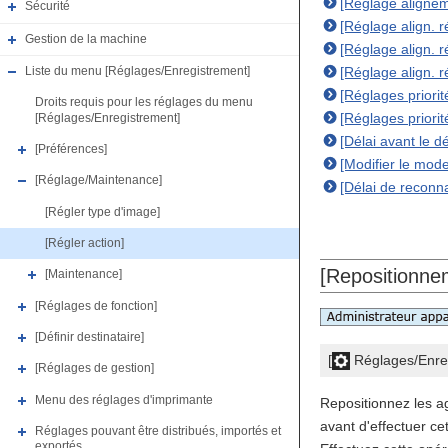
[Réglage alignem
Sécurité
[Réglage align. r
Gestion de la machine
[Réglage align. r
[Réglage align. r
Liste du menu [Réglages/Enregistrement]
[Réglages priorit
Droits requis pour les réglages du menu
[Réglages priorit
[Réglages/Enregistrement]
[Délai avant le 
[Préférences]
[Modifier le mode
[Réglage/Maintenance]
[Délai de reconn
[Régler type d'image]
[Régler action]
[Repositionnem
[Maintenance]
[Réglages de fonction]
[Définir destinataire]
[
Réglages/Enre
[Réglages de gestion]
Menu des réglages d'imprimante
Repositionnez les ag
avant d'effectuer ce
Réglages pouvant être distribués, importés et
exportés