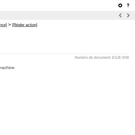
>
nce]
[Régler action]
Numéro de document: ESJE-0S8
 machine.