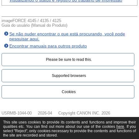
Visualizando o status e registro do trabalho de impressão
imageFORCE 4145 / 4135 / 4125
Guia do usuário (Manual do Produto)
Se não puder encontrar o que está procurando, você pode
pesquisar aqui.
Encontrar manuais para outros produto
Please be sure to read this.‎
Supported browsers
Cookies
USRMB-1044-00
2026-04
Copyright CANON INC. 2026
This site uses cookies to provide its contents and functions and improve their
qualities etc. You can find out more about our use of the cookies
here
. If you
select "Reject", only cookies necessary to provide the contents and functions of
the site are recorded and stored.