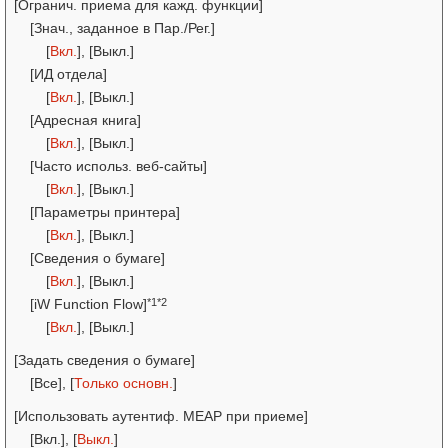
[Огранич. приема для кажд. функции]
[Знач., заданное в Пар./Рег.]
[
Вкл.
], [Выкл.]
[ИД отдела]
[
Вкл.
], [Выкл.]
[Адресная книга]
[
Вкл.
], [Выкл.]
[Часто использ. веб-сайты]
[
Вкл.
], [Выкл.]
[Параметры принтера]
[
Вкл.
], [Выкл.]
[Сведения о бумаге]
[
Вкл.
], [Выкл.]
*1*2
[iW Function Flow]
[
Вкл.
], [Выкл.]
[Задать сведения о бумаге]
[Все], [
Только основн.
]
[Использовать аутентиф. MEAP при приеме]
[Вкл.], [
Выкл.
]