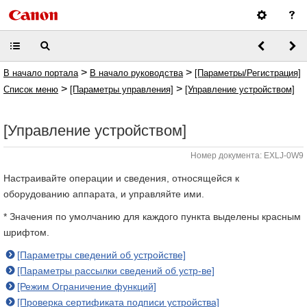
>
>
В начало портала
В начало руководства
[Параметры/Регистрация]
>
>
Список меню
[Параметры управления]
[Управление устройством]
[Управление устройством]
Номер документа: EXLJ-0W9
Настраивайте операции и сведения, относящейся к
оборудованию аппарата, и управляйте ими.
* Значения по умолчанию для каждого пункта выделены красным
шрифтом.
[Параметры сведений об устройстве]
[Параметры рассылки сведений об устр-ве]
[Режим Ограничение функций]
[Проверка сертификата подписи устройства]