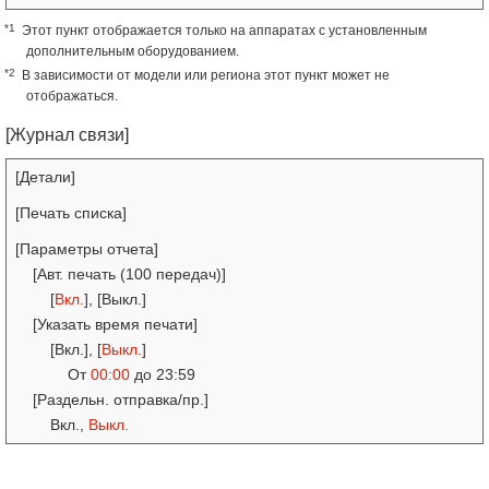
*1
Этот пункт отображается только на аппаратах с установленным
дополнительным оборудованием.
*2
В зависимости от модели или региона этот пункт может не
отображаться.
[Журнал связи]
[Детали]
[Печать списка]
[Параметры отчета]
[Авт. печать (100 передач)]
[
Вкл.
], [Выкл.]
[Указать время печати]
[Вкл.], [
Выкл.
]
От
00:00
до 23:59
[Раздельн. отправка/пр.]
Вкл.,
Выкл.