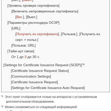
[Уровень провери сертификата]
[Включить непроверенные сертификаты]
[
Вкл.
], [Выкл.]
[Параметры респондера OCSP]
[URL]
[
Получить из сертификата
], [Пользов.], [Получить из
серт. + польз.]
[Пользов. URL]
[Тайм-аут связи]
От 1 до
3
до 30 с.
*4
[Settings for Certificate Issuance Request (SCEP)]
[Certificate Issuance Request Status]
[Communication Settings]
[Certificate Issuance Request]
[Settings for Certificate Issuance Auto Request]
*1
Этот пункт отображается только на аппаратах с установленным
дополнительным оборудованием.
*2
Можно ознакомиться со следующей информацией: