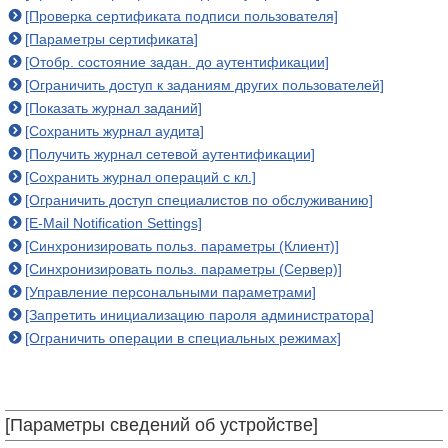
[Проверка сертификата подписи пользователя]
[Параметры сертификата]
[Отобр. состояние задан. до аутентификации]
[Ограничить доступ к заданиям других пользователей]
[Показать журнал заданий]
[Сохранить журнал аудита]
[Получить журнал сетевой аутентификации]
[Сохранить журнал операций с кл.]
[Ограничить доступ специалистов по обслуживанию]
[E-Mail Notification Settings]
[Синхронизировать польз. параметры (Клиент)]
[Синхронизировать польз. параметры (Сервер)]
[Управление персональными параметрами]
[Запретить инициализацию пароля администратора]
[Ограничить операции в специальных режимах]
[Параметры сведений об устройстве]