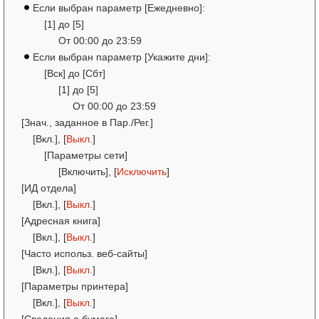
Если выбран параметр [Ежедневно]:
[1] до [5]
От 00:00 до 23:59
Если выбран параметр [Укажите дни]:
[Вск] до [Сбт]
[1] до [5]
От 00:00 до 23:59
[Знач., заданное в Пар./Рег.]
[Вкл.], [
Выкл.
]
[Параметры сети]
[Включить], [
Исключить
]
[ИД отдела]
[Вкл.], [
Выкл.
]
[Адресная книга]
[Вкл.], [
Выкл.
]
[Часто использ. веб-сайты]
[Вкл.], [
Выкл.
]
[Параметры принтера]
[Вкл.], [
Выкл.
]