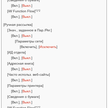
[Сведения о бумаге]
[Вкл.], [
Выкл.
]
*1*2
[iW Function Flow]
[Вкл.], [
Выкл.
]
[Ручная рассылка]
[Знач., заданное в Пар./Рег.]
[Вкл.], [
Выкл.
]
[Параметры сети]
[Включить], [
Исключить
]
[ИД отдела]
[Вкл.], [
Выкл.
]
[Адресная книга]
[Вкл.], [
Выкл.
]
[Часто использ. веб-сайты]
[Вкл.], [
Выкл.
]
[Параметры принтера]
[Вкл.], [
Выкл.
]
[Сведения о бумаге]
[Вкл.], [
Выкл.
]
*1*2
[iW Function Flow]