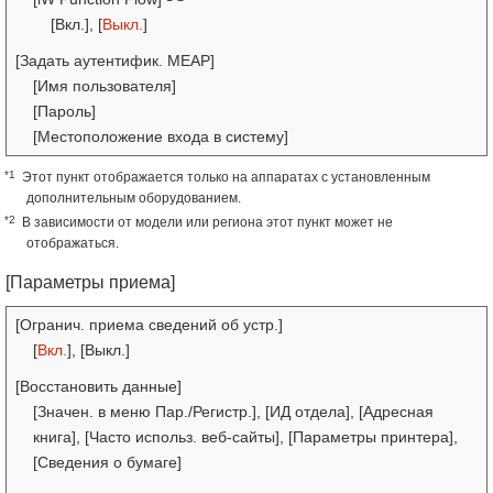
[Вкл.], [
Выкл.
]
[Задать аутентифик. MEAP]
[Имя пользователя]
[Пароль]
[Местоположение входа в систему]
*1
Этот пункт отображается только на аппаратах с установленным
дополнительным оборудованием.
*2
В зависимости от модели или региона этот пункт может не
отображаться.
[Параметры приема]
[Огранич. приема сведений об устр.]
[
Вкл.
], [Выкл.]
[Восстановить данные]
[Значен. в меню Пар./Регистр.], [ИД отдела], [Адресная
книга], [Часто использ. веб-сайты], [Параметры принтера],
[Сведения о бумаге]