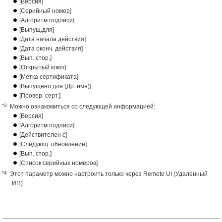
[Версия]
[Серийный номер]
[Алгоритм подписи]
[Выпущ.для]
[Дата начала действия]
[Дата оконч. действия]
[Вып. стор.]
[Открытый ключ]
[Метка сертификата]
[Выпущено для (Др. имя)]
[Провер. серт.]
*3
Можно ознакомиться со следующей информацией:
[Версия]
[Алгоритм подписи]
[Действителен с]
[Следующ. обновление]
[Вып. стор.]
[Список серийных номеров]
*4
Этот параметр можно настроить только через Remote UI (Удаленный
ИП).