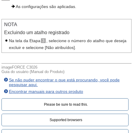
As configurações são aplicadas.
NOTA
Excluindo um atalho registrado
Na tela da Etapa
3
, selecione o número do atalho que deseja
excluir e selecione [Não atribuídos].
imageFORCE C3026
Guia do usuário (Manual do Produto)
Se não puder encontrar o que está procurando, você pode
pesquisar aqui.
Encontrar manuais para outros produto
Please be sure to read this.‎
Supported browsers