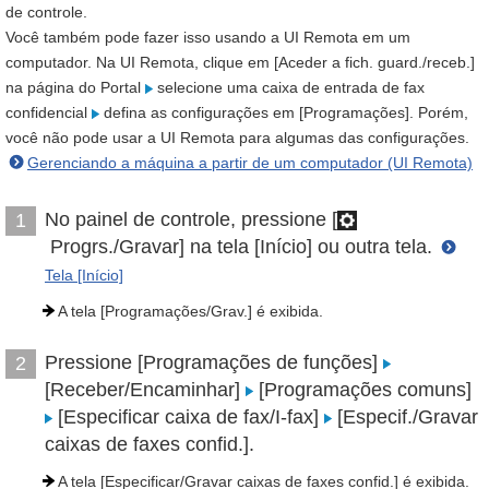
de controle.
Você também pode fazer isso usando a UI Remota em um
computador. Na UI Remota, clique em [Aceder a fich. guard./receb.]
na página do Portal
selecione uma caixa de entrada de fax
confidencial
defina as configurações em [Programações]. Porém,
você não pode usar a UI Remota para algumas das configurações.
Gerenciando a máquina a partir de um computador (UI Remota)
No painel de controle, pressione [
1
Progrs./Gravar] na tela [Início] ou outra tela.
Tela [Início]
A tela [Programações/Grav.] é exibida.
Pressione [Programações de funções]
2
[Receber/Encaminhar]
[Programações comuns]
[Especificar caixa de fax/I-fax]
[Especif./Gravar
caixas de faxes confid.].
A tela [Especificar/Gravar caixas de faxes confid.] é exibida.