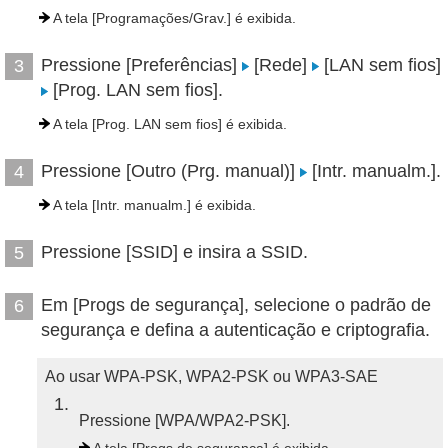
A tela [Programações/Grav.] é exibida.
Pressione [Preferências]
[Rede]
[LAN sem fios]
3
[Prog. LAN sem fios].
A tela [Prog. LAN sem fios] é exibida.
Pressione [Outro (Prg. manual)]
[Intr. manualm.].
4
A tela [Intr. manualm.] é exibida.
Pressione [SSID] e insira a SSID.
5
Em [Progs de segurança], selecione o padrão de
6
segurança e defina a autenticação e criptografia.
Ao usar WPA-PSK, WPA2-PSK ou WPA3-SAE
1
Pressione [WPA/WPA2-PSK].