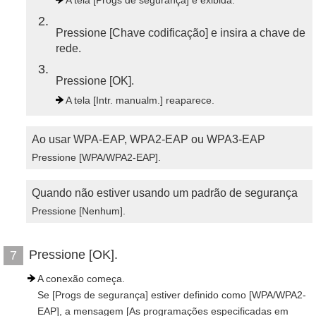
A tela [Progs de segurança] é exibida.
2
Pressione [Chave codificação] e insira a chave de
rede.
3
Pressione [OK].
A tela [Intr. manualm.] reaparece.
Ao usar WPA-EAP, WPA2-EAP ou WPA3-EAP
Pressione [WPA/WPA2-EAP].
Quando não estiver usando um padrão de segurança
Pressione [Nenhum].
Pressione [OK].
7
A conexão começa.
Se [Progs de segurança] estiver definido como [WPA/WPA2-
EAP], a mensagem [As programações especificadas em