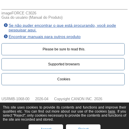
imageFORCE C3026
Guia do usuário (Manual do Produto)
Se não puder encontrar o que está procurando, você pode
pesquisar aqui.
Encontrar manuais para outros produto
Please be sure to read this.‎
Supported browsers
Cookies
USRMB-1068-00
2026-04
Copyright CANON INC. 2026
This site uses cookies to provide its contents and functions and improve their
qualities etc. You can find out more about our use of the cookies
here
. If you
select "Reject", only cookies necessary to provide the contents and functions of
the site are recorded and stored.