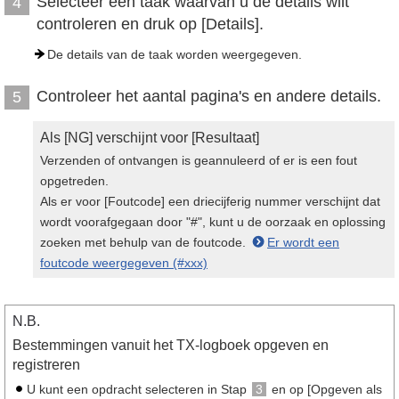
Selecteer een taak waarvan u de details wilt
4
controleren en druk op [Details].
De details van de taak worden weergegeven.
Controleer het aantal pagina's en andere details.
5
Als [NG] verschijnt voor [Resultaat]
Verzenden of ontvangen is geannuleerd of er is een fout
opgetreden.
Als er voor [Foutcode] een driecijferig nummer verschijnt dat
wordt voorafgegaan door "#", kunt u de oorzaak en oplossing
zoeken met behulp van de foutcode.
Er wordt een
foutcode weergegeven (#xxx)
N.B.
Bestemmingen vanuit het TX-logboek opgeven en
registreren
U kunt een opdracht selecteren in Stap
3
en op [Opgeven als