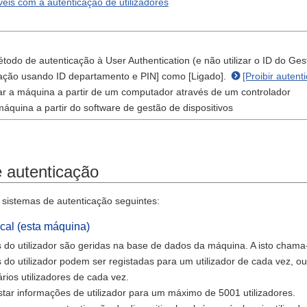
eis com a autenticação de utilizadores
étodo de autenticação à User Authentication (e não utilizar o ID do Ge
icação usando ID departamento e PIN] como [Ligado].
[Proibir auten
ar a máquina a partir de um computador através de um controlador
áquina a partir do software de gestão de dispositivos
 autenticação
s sistemas de autenticação seguintes:
ocal (esta máquina)
 do utilizador são geridas na base de dados da máquina. A isto chama-s
 do utilizador podem ser registadas para um utilizador de cada vez, 
ários utilizadores de cada vez.
istar informações de utilizador para um máximo de 5001 utilizadores.