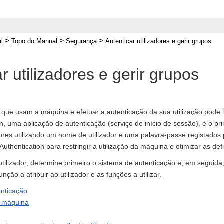
>
>
>
l
Topo do Manual
Segurança
Autenticar utilizadores e gerir grupos
r utilizadores e gerir grupos
s que usam a máquina e efetuar a autenticação da sua utilização pode i
n, uma aplicação de autenticação (serviço de início de sessão), é o pri
dores utilizando um nome de utilizador e uma palavra-passe registados p
 Authentication para restringir a utilização da máquina e otimizar as defi
utilizador, determine primeiro o sistema de autenticação e, em seguid
unção a atribuir ao utilizador e as funções a utilizar.
enticação
a máquina