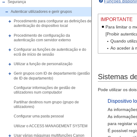
Funções disponív
Segurança
Autenticar utilizadores e gerir grupos
IMPORTANTE
Procedimento para configurar as definições de
autenticação do dispositivo local
Para limitar o m
[Proibir autent
Procedimento de configuração da
autenticação com servidor externo
Quando utiliz
Ao aceder à m
Configurar as funções de autenticação e do
ecrã de início de sessão
Utilizar a função de personalização
Gerir grupos com ID de departamento (gestão
Sistemas de
de ID de departamento)
Configurar informações de gestão de
Pode utilizar os doi
utilizadores num computador
Dispositivo l
Partilhar destinos num grupo (grupo de
utilizadores)
As informações
As informações
Configurar uma pasta pessoal
para registar v
Utilizar o ACCESS MANAGEMENT SYSTEM
É possível reg
Usar várias máquinas multifunções Canon