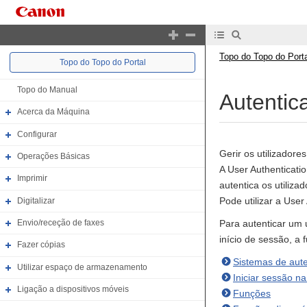
Topo do Topo do Porta
Topo do Topo do Portal
Topo do Manual
Autentica
Acerca da Máquina
Configurar
Gerir os utilizadore
Operações Básicas
A User Authenticatio
Imprimir
autentica os utiliza
Pode utilizar a User
Digitalizar
Para autenticar um 
Envio/receção de faxes
início de sessão, a f
Fazer cópias
Sistemas de aut
Utilizar espaço de armazenamento
Iniciar sessão n
Ligação a dispositivos móveis
Funções