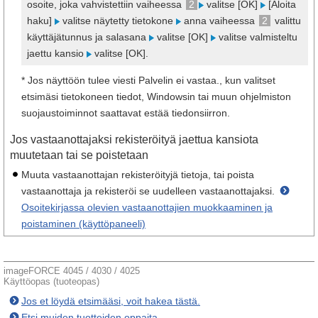
osoite, joka vahvistettiin vaiheessa
2
valitse [OK]
[Aloita
haku]
valitse näytetty tietokone
anna vaiheessa
2
valittu
käyttäjätunnus ja salasana
valitse [OK]
valitse valmisteltu
jaettu kansio
valitse [OK].
* Jos näyttöön tulee viesti Palvelin ei vastaa., kun valitset
etsimäsi tietokoneen tiedot, Windowsin tai muun ohjelmiston
suojaustoiminnot saattavat estää tiedonsiirron.
Jos vastaanottajaksi rekisteröityä jaettua kansiota
muutetaan tai se poistetaan
Muuta vastaanottajan rekisteröityjä tietoja, tai poista
vastaanottaja ja rekisteröi se uudelleen vastaanottajaksi.
Osoitekirjassa olevien vastaanottajien muokkaaminen ja
poistaminen (käyttöpaneeli)
imageFORCE 4045 / 4030 / 4025
Käyttöopas (tuoteopas)
Jos et löydä etsimääsi, voit hakea tästä.
Etsi muiden tuotteiden oppaita