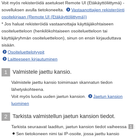
Voit myös rekisteröidä asetukset Remote UI (Etäkäyttöliittymä) -
sovelluksen avulla tietokoneelta.
Vastaanottajien rekisteröinti
osoitekirjaan (Remote UI (Etäkäyttöliittymä))
* Jos haluat rekisteröidä vastaanottajia käyttäjäkohtaiseen
osoiteluetteloon (henkilökohtaiseen osoiteluetteloon tai
käyttäjäryhmän osoiteluetteloon), sinun on ensin kirjauduttava
sisään.
Osoiteluettelotyypit
Laitteeseen kirjautuminen
Valmistele jaettu kansio.
1
Valmistele jaettu kansio toimimaan skannatun tiedon
lähetyskohteena.
Voit myös luoda uuden jaetun kansion.
Jaetun kansion
luominen
Tarkista valmistellun jaetun kansion tiedot.
2
Tarkista seuraavat laaditun, jaetun kansion tiedot vaiheessa
1
:
Sen tietokoneen nimi tai IP-osoite, jossa jaettu kansio