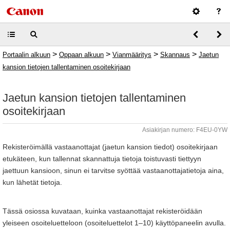
>
>
>
>
Portaalin alkuun
Oppaan alkuun
Vianmääritys
Skannaus
Jaetun
kansion tietojen tallentaminen osoitekirjaan
Jaetun kansion tietojen tallentaminen
osoitekirjaan
Asiakirjan numero: F4EU-0YW
Rekisteröimällä vastaanottajat (jaetun kansion tiedot) osoitekirjaan
etukäteen, kun tallennat skannattuja tietoja toistuvasti tiettyyn
jaettuun kansioon, sinun ei tarvitse syöttää vastaanottajatietoja aina,
kun lähetät tietoja.
Tässä osiossa kuvataan, kuinka vastaanottajat rekisteröidään
yleiseen osoiteluetteloon (osoiteluettelot 1–10) käyttöpaneelin avulla.