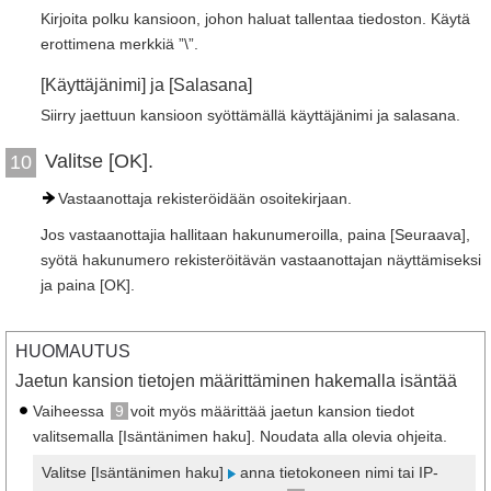
Kirjoita polku kansioon, johon haluat tallentaa tiedoston. Käytä
erottimena merkkiä ”\”.
[Käyttäjänimi] ja [Salasana]
Siirry jaettuun kansioon syöttämällä käyttäjänimi ja salasana.
Valitse [OK].
10
Vastaanottaja rekisteröidään osoitekirjaan.
Jos vastaanottajia hallitaan hakunumeroilla, paina [Seuraava],
syötä hakunumero rekisteröitävän vastaanottajan näyttämiseksi
ja paina [OK].
HUOMAUTUS
Jaetun kansion tietojen määrittäminen hakemalla isäntää
Vaiheessa
9
voit myös määrittää jaetun kansion tiedot
valitsemalla [Isäntänimen haku]. Noudata alla olevia ohjeita.
Valitse [Isäntänimen haku]
anna tietokoneen nimi tai IP-