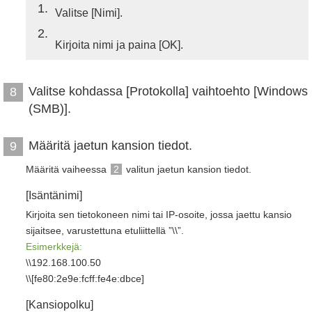
1
Valitse [Nimi].
2
Kirjoita nimi ja paina [OK].
Valitse kohdassa [Protokolla] vaihtoehto [Windows
8
(SMB)].
Määritä jaetun kansion tiedot.
9
Määritä vaiheessa
2
valitun jaetun kansion tiedot.
[Isäntänimi]
Kirjoita sen tietokoneen nimi tai IP-osoite, jossa jaettu kansio
sijaitsee, varustettuna etuliittellä ”\\”.
Esimerkkejä:
\\192.168.100.50
\\[fe80:2e9e:fcff:fe4e:dbce]
[Kansiopolku]