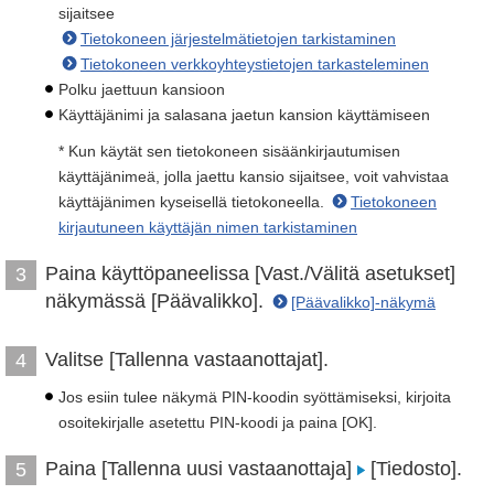
sijaitsee
Tietokoneen järjestelmätietojen tarkistaminen
Tietokoneen verkkoyhteystietojen tarkasteleminen
Polku jaettuun kansioon
Käyttäjänimi ja salasana jaetun kansion käyttämiseen
* Kun käytät sen tietokoneen sisäänkirjautumisen
käyttäjänimeä, jolla jaettu kansio sijaitsee, voit vahvistaa
käyttäjänimen kyseisellä tietokoneella.
Tietokoneen
kirjautuneen käyttäjän nimen tarkistaminen
Paina käyttöpaneelissa [Vast./Välitä asetukset]
3
näkymässä [Päävalikko].
[Päävalikko]-näkymä
Valitse [Tallenna vastaanottajat].
4
Jos esiin tulee näkymä PIN-koodin syöttämiseksi, kirjoita
osoitekirjalle asetettu PIN-koodi ja paina [OK].
Paina [Tallenna uusi vastaanottaja]
[Tiedosto].
5