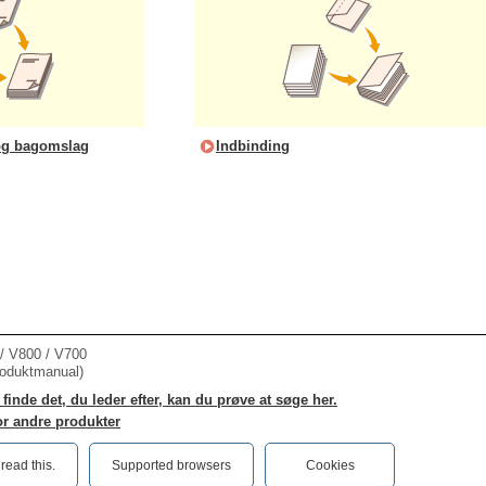
- og bagomslag
Indbinding
 V800 / V700
roduktmanual)
finde det, du leder efter, kan du prøve at søge her.
or andre produkter
ead this.‎
Supported browsers
Cookies