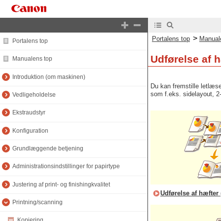
>
Portalens top
Manual
Portalens top
Udførelse af 
Manualens top
Introduktion (om maskinen)
Du kan fremstille letlæse
som f.eks. sidelayout, 2-
Vedligeholdelse
Ekstraudstyr
Konfiguration
Grundlæggende betjening
Administrationsindstillinger for papirtype
Justering af print- og finishingkvalitet
Udførelse af hæfter
Printning/scanning
Kopiering