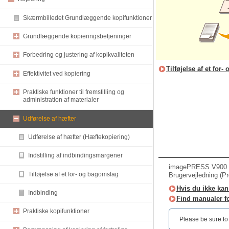
Skærmbilledet Grundlæggende kopifunktioner
Grundlæggende kopieringsbetjeninger
Forbedring og justering af kopikvaliteten
Tilføjelse af et for
Effektivitet ved kopiering
Praktiske funktioner til fremstilling og
administration af materialer
Udførelse af hæfter
Udførelse af hæfter (Hæftekopiering)
Indstilling af indbindingsmargener
imagePRESS V900 /
Tilføjelse af et for- og bagomslag
Brugervejledning (P
Hvis du ikke kan 
Indbinding
Find manualer f
Praktiske kopifunktioner
Please be sure to r