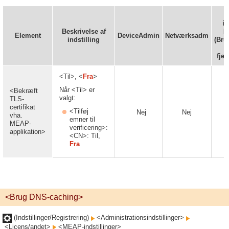
in
Beskrivelse af
R
Element
DeviceAdmin
Netværksadm
indstilling
(Bru
fjer
<Til>, <
Fra
>
Når <Til> er
<Bekræft
valgt:
TLS-
certifikat
<Tilføj
Nej
Nej
vha.
emner til
MEAP-
verificering>:
applikation>
<CN>: Til,
Fra
<Brug DNS-caching>
(Indstillinger/Registrering)
<Administrationsindstillinger>
<Licens/andet>
<MEAP-indstillinger>