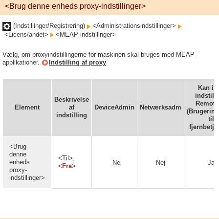
<Brug denne enheds proxy-indstillinger>
(Indstillinger/Registrering)
<Administrationsindstillinger>
<Licens/andet>
<MEAP-indstillinger>
Vælg, om proxyindstillingerne for maskinen skal bruges med MEAP-
applikationer.
Indstilling af proxy
Kan ik
indstille
Beskrivelse
Remote
Element
af
DeviceAdmin
Netværksadm
(Brugerint
indstilling
til
fjernbetje
<Brug
denne
<Til>,
enheds
Nej
Nej
Ja
<
Fra
>
proxy-
indstillinger>