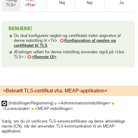
Nej
Nej
Ja
TLS>
<
Fra
>
Du skal konfigurere nøglen og certifikatet inden angivelse af
denne indstilling til <Til>.
Konfiguration af nøglen og
certifikatet til TLS
Ændringer udført for denne indstilling anvendes også på <Use
TLS> i
<Remote UI>
.
<Bekræft TLS-certifikat vha. MEAP-applikation>
(Indstillinger/Registrering)
<Administrationsindstillinger>
<Licens/andet>
<MEAP-indstillinger>
Vælg, om du vil verificere TLS-servercertifikater og deres almindelige
navne (CN), når der anvendes TLS-kommunikation til en MEAP-
applikation.