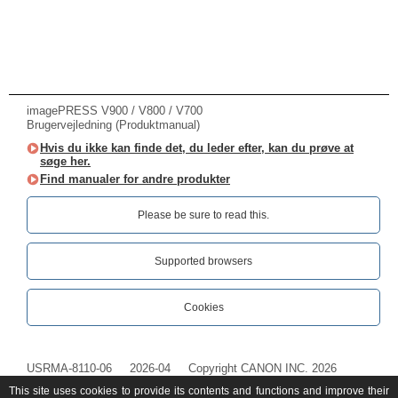
imagePRESS V900 / V800 / V700
Brugervejledning (Produktmanual)
Hvis du ikke kan finde det, du leder efter, kan du prøve at
søge her.
Find manualer for andre produkter
Please be sure to read this.‎
Supported browsers
Cookies
USRMA-8110-06
2026-04
Copyright CANON INC. 2026
This site uses cookies to provide its contents and functions and improve their