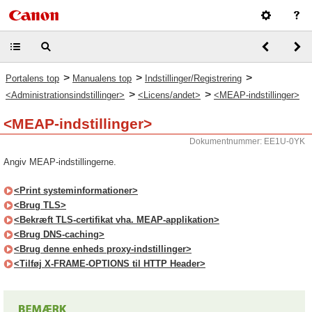
>
>
>
Portalens top
Manualens top
Indstillinger/Registrering
>
>
<Administrationsindstillinger>
<Licens/andet>
<MEAP-indstillinger>
<MEAP-indstillinger>
Dokumentnummer: EE1U-0YK
Angiv MEAP-indstillingerne.
<Print systeminformationer>
<Brug TLS>
<Bekræft TLS-certifikat vha. MEAP-applikation>
<Brug DNS-caching>
<Brug denne enheds proxy-indstillinger>
<Tilføj X-FRAME-OPTIONS til HTTP Header>