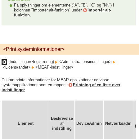
Få oplysninger om elementerne ("A", "B", "C" og "Nr.") i
kolonnen "Importér alt-funktion" under
Importér alt-
funktion
.
<Print systeminformationer>
(Indstillinger/Registrering)
<Administrationsindstillinger>
<Licens/andet>
<MEAP-indstillinger>
Du kan printe informationer for MEAP-applikationer og visse
systemapplikationer som en rapport.
Printning af en liste over
indstillinger
Beskrivelse
Element
af
DeviceAdmin
Netværksadm
(B
indstilling
f