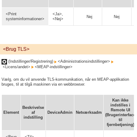
<Print
<Ja>,
Nej
Nej
systeminformationer>
<Nej>
<Brug TLS>
(Indstillinger/Registrering)
<Administrationsindstillinger>
<Licens/andet>
<MEAP-indstillinger>
Vælg, om du vil anvende TLS-kommunikation, når en MEAP-applikation
bruges, til at tilgå maskinen via en webbrowser.
Kan ikke
indstilles i
Beskrivelse
Remote UI
Element
af
DeviceAdmin
Netværksadm
(Brugerinterface
indstilling
til
fjernbetjening)
<Brug
<Til>,