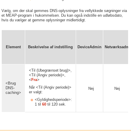
Vælg, om der skal gemmes DNS-oplysninger fra vellykkede søgninger via
et MEAP-program i hukommelsen. Du kan også indstille en udløbsdato,
hvis du vælger at gemme oplysninger midlertidigt.
Element
Beskrivelse af indstilling
DeviceAdmin
Netværksadm
<Til (Ubegrænset brug)>,
<Til (Angiv periode)>,
<
Fra
>
<Brug
Når <Til (Angiv periode)>
DNS-
Nej
Nej
er valgt:
caching>
<Gyldighedsperiode>:
1 til
60
til 120 sek.