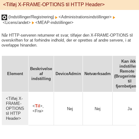
<Tilføj X-FRAME-OPTIONS til HTTP Header>
(Indstillinger/Registrering)
<Administrationsindstillinger>
<Licens/andet>
<MEAP-indstillinger>
Når HTTP-serveren returnerer et svar, tilføjer den X-FRAME-OPTIONS til
overskriften for at forhindre indhold, der er oprettes af andre servere, i at
overlappe hinanden.
Kan ikke
indstilles 
Beskrivelse
Remote U
Element
af
DeviceAdmin
Netværksadm
(Brugerinter
indstilling
til
fjernbetjeni
<Tilføj X-
FRAME-
<
Til
>,
OPTIONS
Nej
Nej
Ja
<Fra>
til HTTP
Header>