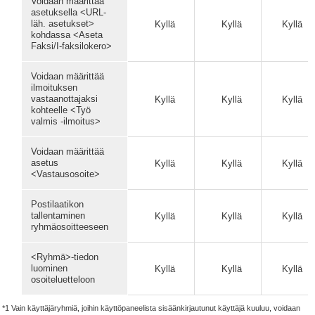
Voidaan määrittää
asetuksella <URL-
läh. asetukset>
Kyllä
Kyllä
Kyllä
kohdassa <Aseta
Faksi/I-faksilokero>
Voidaan määrittää
ilmoituksen
vastaanottajaksi
Kyllä
Kyllä
Kyllä
kohteelle <Työ
valmis -ilmoitus>
Voidaan määrittää
asetus
Kyllä
Kyllä
Kyllä
<Vastausosoite>
Postilaatikon
tallentaminen
Kyllä
Kyllä
Kyllä
ryhmäosoitteeseen
<Ryhmä>-tiedon
luominen
Kyllä
Kyllä
Kyllä
osoiteluetteloon
*1 Vain käyttäjäryhmiä, joihin käyttöpaneelista sisäänkirjautunut käyttäjä kuuluu, voidaan