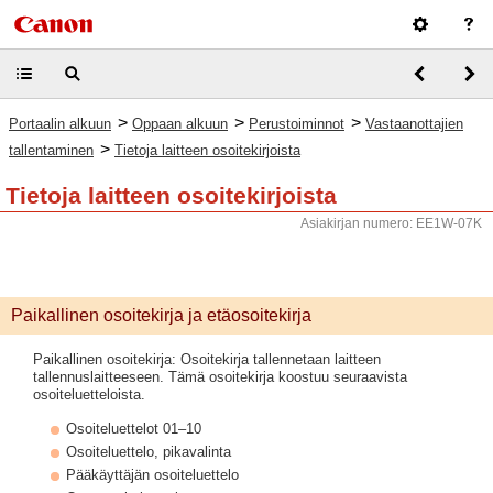
>
>
>
Portaalin alkuun
Oppaan alkuun
Perustoiminnot
Vastaanottajien
>
tallentaminen
Tietoja laitteen osoitekirjoista
Tietoja laitteen osoitekirjoista
Asiakirjan numero: EE1W-07K
Paikallinen osoitekirja ja etäosoitekirja
Paikallinen osoitekirja: Osoitekirja tallennetaan laitteen
tallennuslaitteeseen. Tämä osoitekirja koostuu seuraavista
osoiteluetteloista.
Osoiteluettelot 01–10
Osoiteluettelo, pikavalinta
Pääkäyttäjän osoiteluettelo