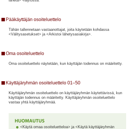
lähetä> -näytössä.
Pääkäyttäjän osoiteluettelo
Tähän tallennetaan vastaanottajat, joita käytetään kohdassa
<Välitysasetukset> ja <Arkistoi lähetysasiakirja>.
Oma osoiteluettelo
Oma osoiteluettelo näytetään, kun käyttäjän todennus on määritetty.
Käyttäjäryhmän osoiteluettelo 01–50
Käyttäjäryhmän osoiteluettelo on käyttäjäryhmän käytettävissä, kun
käyttäjän todennus on määritetty. Käyttäjäryhmän osoiteluettelo
vastaa yhtä käyttäjäryhmää.
<Käytä omaa osoiteluetteloa> ja <Käytä käyttäjäryhmän