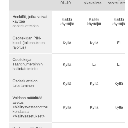
01–10
pikavalinta
osoiteluette
Henkilöt, jotka voivat
Kaikki
Kaikki
Kaikki
käyttää
käyttäjät
käyttäjät
käyttäjät
osoiteluetteloita
Osoitekirjan PIN-
koodi (tallennuksen
Kyllä
Kyllä
Ei
rajoitus)
Osoitekirjan
saantinumeroinnin
Kyllä
Ei
Ei
hallintatoiminto
Osoiteluettelon
Kyllä
Kyllä
Kyllä
tulostaminen
Voidaan määrittää
asetus
<Välitysvastaanotto>
Kyllä
Kyllä
Kyllä
kohdassa
<Välitysasetukset>