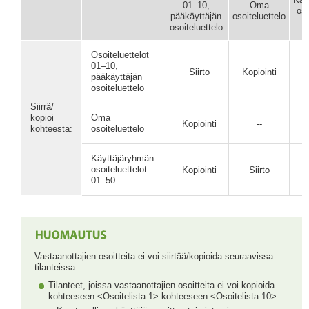
01–10,
Oma
oso
pääkäyttäjän
osoiteluettelo
osoiteluettelo
Osoiteluettelot
01–10,
Siirto
Kopiointi
pääkäyttäjän
osoiteluettelo
Siirrä/
kopioi
Oma
Kopiointi
--
kohteesta:
osoiteluettelo
Käyttäjäryhmän
osoiteluettelot
Kopiointi
Siirto
01–50
Vastaanottajien osoitteita ei voi siirtää/kopioida seuraavissa
tilanteissa.
Tilanteet, joissa vastaanottajien osoitteita ei voi kopioida
kohteeseen <Osoitelista 1> kohteeseen <Osoitelista 10>