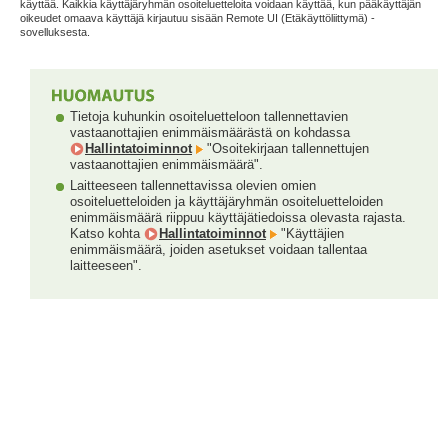
käyttää. Kaikkia käyttäjäryhmän osoiteluetteloita voidaan käyttää, kun pääkäyttäjän
oikeudet omaava käyttäjä kirjautuu sisään Remote UI (Etäkäyttöliittymä) -
sovelluksesta.
Tietoja kuhunkin osoiteluetteloon tallennettavien
vastaanottajien enimmäismäärästä on kohdassa
Hallintatoiminnot
"Osoitekirjaan tallennettujen
vastaanottajien enimmäismäärä".
Laitteeseen tallennettavissa olevien omien
osoiteluetteloiden ja käyttäjäryhmän osoiteluetteloiden
enimmäismäärä riippuu käyttäjätiedoissa olevasta rajasta.
Katso kohta
Hallintatoiminnot
"Käyttäjien
enimmäismäärä, joiden asetukset voidaan tallentaa
laitteeseen".