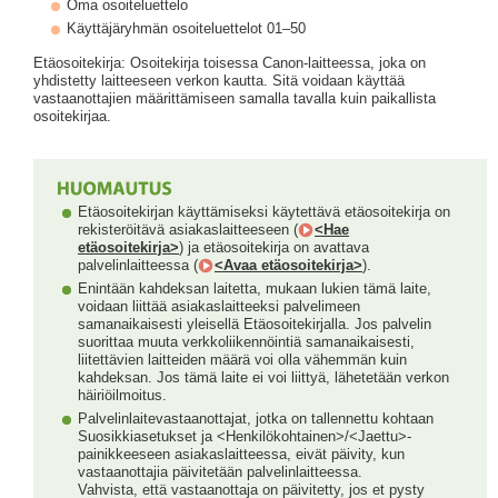
Oma osoiteluettelo
Käyttäjäryhmän osoiteluettelot 01–50
Etäosoitekirja: Osoitekirja toisessa Canon-laitteessa, joka on
yhdistetty laitteeseen verkon kautta. Sitä voidaan käyttää
vastaanottajien määrittämiseen samalla tavalla kuin paikallista
osoitekirjaa.
Etäosoitekirjan käyttämiseksi käytettävä etäosoitekirja on
rekisteröitävä asiakaslaitteeseen (
<Hae
etäosoitekirja>
) ja etäosoitekirja on avattava
palvelinlaitteessa (
<Avaa etäosoitekirja>
).
Enintään kahdeksan laitetta, mukaan lukien tämä laite,
voidaan liittää asiakaslaitteeksi palvelimeen
samanaikaisesti yleisellä Etäosoitekirjalla. Jos palvelin
suorittaa muuta verkkoliikennöintiä samanaikaisesti,
liitettävien laitteiden määrä voi olla vähemmän kuin
kahdeksan. Jos tämä laite ei voi liittyä, lähetetään verkon
häiriöilmoitus.
Palvelinlaitevastaanottajat, jotka on tallennettu kohtaan
Suosikkiasetukset ja <Henkilökohtainen>/<Jaettu>-
painikkeeseen asiakaslaitteessa, eivät päivity, kun
vastaanottajia päivitetään palvelinlaitteessa.
Vahvista, että vastaanottaja on päivitetty, jos et pysty