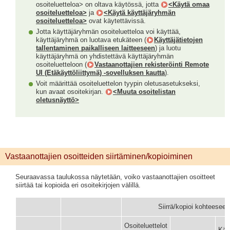
osoiteluetteloa> on oltava käytössä, jotta
<Käytä omaa
osoiteluetteloa>
ja
<Käytä käyttäjäryhmän
osoiteluetteloa>
ovat käytettävissä.
Jotta käyttäjäryhmän osoiteluetteloa voi käyttää,
käyttäjäryhmä on luotava etukäteen (
Käyttäjätietojen
tallentaminen paikalliseen laitteeseen
) ja luotu
käyttäjäryhmä on yhdistettävä käyttäjäryhmän
osoiteluetteloon (
Vastaanottajien rekisteröinti Remote
UI (Etäkäyttöliittymä) -sovelluksen kautta
).
Voit määrittää osoiteluettelon tyypin oletusasetukseksi,
kun avaat osoitekirjan.
<Muuta osoitelistan
oletusnäyttö>
Vastaanottajien osoitteiden siirtäminen/kopioiminen
Seuraavassa taulukossa näytetään, voiko vastaanottajien osoitteet
siirtää tai kopioida eri osoitekirjojen välillä.
Siirrä/kopioi kohteeseen
Osoiteluettelot
Käy