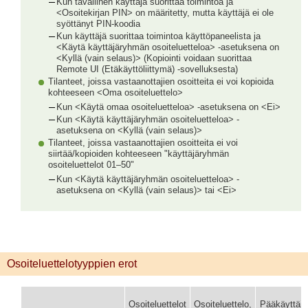
Kun tavallinen käyttäjä suorittaa toimintoa ja
<Osoitekirjan PIN> on määritetty, mutta käyttäjä ei ole
syöttänyt PIN-koodia
Kun käyttäjä suorittaa toimintoa käyttöpaneelista ja
<Käytä käyttäjäryhmän osoiteluetteloa> -asetuksena on
<Kyllä (vain selaus)> (Kopiointi voidaan suorittaa
Remote UI (Etäkäyttöliittymä) -sovelluksesta)
Tilanteet, joissa vastaanottajien osoitteita ei voi kopioida
kohteeseen <Oma osoiteluettelo>
Kun <Käytä omaa osoiteluetteloa> -asetuksena on <Ei>
Kun <Käytä käyttäjäryhmän osoiteluetteloa> -
asetuksena on <Kyllä (vain selaus)>
Tilanteet, joissa vastaanottajien osoitteita ei voi
siirtää/kopioiden kohteeseen "käyttäjäryhmän
osoiteluettelot 01–50"
Kun <Käytä käyttäjäryhmän osoiteluetteloa> -
asetuksena on <Kyllä (vain selaus)> tai <Ei>
Osoiteluettelotyyppien erot
Osoiteluettelot
Osoiteluettelo,
Pääkäyttäjä