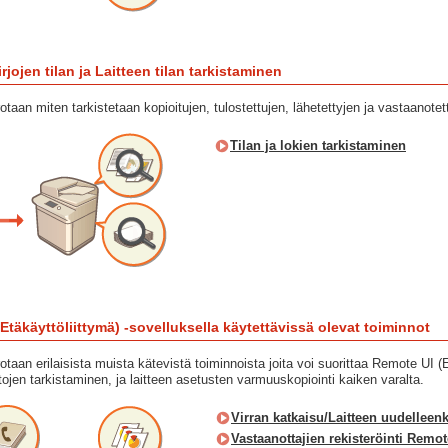
rjojen tilan ja Laitteen tilan tarkistaminen
aan miten tarkistetaan kopioitujen, tulostettujen, lähetettyjen ja vastaanotettu
Tilan ja lokien tarkistaminen
täkäyttöliittymä) -sovelluksella käytettävissä olevat toiminnot
taan erilaisista muista kätevistä toiminnoista joita voi suorittaa Remote UI (
stojen tarkistaminen, ja laitteen asetusten varmuuskopiointi kaiken varalta.
Virran katkaisu/Laitteen uudelleen
Vastaanottajien rekisteröinti Remot