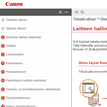
>
Portaalin alkuun
Oppa
Portaalin alkuun
Laitteen halli
Oppaan alkuun
Johdanto (tietoja laitteesta)
Voit käyttää laitetta ti
Tällä kätevällä ominaisu
Ylläpito
Remote UI (Etäkäyttöliit
Lisävarusteet
Miten käytät Remo
Kokoonpano
Tässä jaksossa kerr
Perustoiminnot
Paperityypin hallinta-asetukset
Tulostus- ja viimeistelylaadun säätäminen
Tulostus/skannaus
Yhteys mobiililaitteisiin