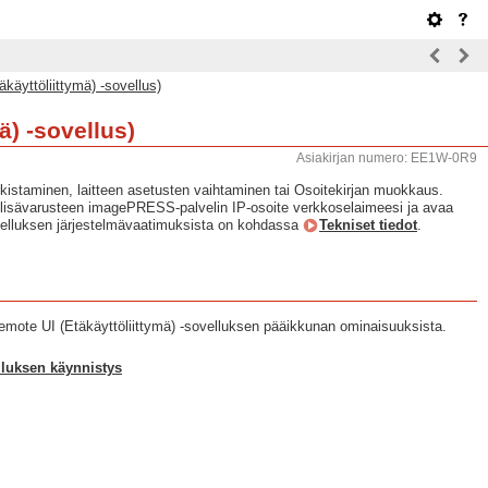
äkäyttöliittymä) -sovellus)
ä) -sovellus)
Asiakirjan numero: EE1W-0R9
arkistaminen, laitteen asetusten vaihtaminen tai Osoitekirjan muokkaus.
ötä lisävarusteen imagePRESS-palvelin IP-osoite verkkoselaimeesi ja avaa
sovelluksen järjestelmävaatimuksista on kohdassa
Tekniset tiedot
.
emote UI (Etäkäyttöliittymä) -sovelluksen pääikkunan ominaisuuksista.
lluksen käynnistys