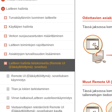
Laitteen hallinta
Odottavien asiaki
Turvakäytännön luominen laitteelle
Tässä jaksossa kerrot
Käyttäjien hallinta
Verkon suojausasetusten määrittäminen
Laitteen toimintojen rajoittaminen
Asiakirjojen turvallisuuden lisääminen
Laitteen hallinta tietokoneella (Remote UI
(Etäkäyttöliittymä) -sovellus)
Remote UI (Etäkäyttöliittymä) -sovelluksen
käynnistys
Muut Remote UI (E
Tilan ja lokien tarkistaminen
Tässä jaksossa kerro
tallennettujen tiedo
Virran katkaisu/Laitteen uudelleenkäynnistys
Vastaanottajien rekisteröinti Remote UI
(Etäkäyttöliittymä) -sovelluksen kautta