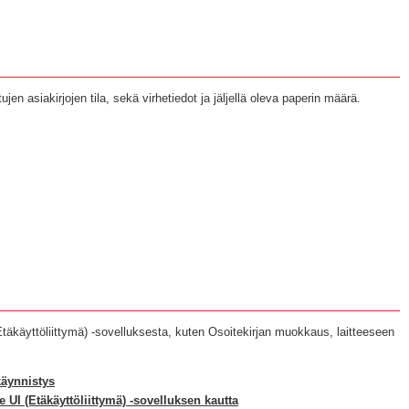
jen asiakirjojen tila, sekä virhetiedot ja jäljellä oleva paperin määrä.
Etäkäyttöliittymä) -sovelluksesta, kuten Osoitekirjan muokkaus, laitteeseen
käynnistys
e UI (Etäkäyttöliittymä) -sovelluksen kautta