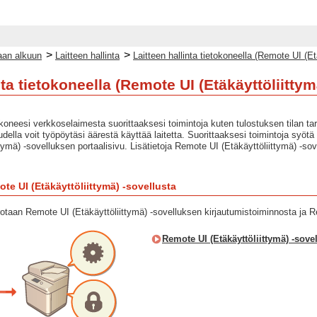
>
>
an alkuun
Laitteen hallinta
Laitteen hallinta tietokoneella (Remote UI (Et
nta tietokoneella (Remote UI (Etäkäyttöliittym
etokoneesi verkkoselaimesta suorittaaksesi toimintoja kuten tulostuksen tilan t
udella voit työpöytäsi äärestä käyttää laitetta. Suorittaaksesi toimintoja sy
tymä) -sovelluksen portaalisivu. Lisätietoja Remote UI (Etäkäyttöliittymä) -
te UI (Etäkäyttöliittymä) -sovellusta
otaan Remote UI (Etäkäyttöliittymä) -sovelluksen kirjautumistoiminnosta ja R
Remote UI (Etäkäyttöliittymä) -sove