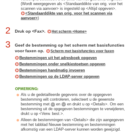
(Wordt weergegeven als <Standaarddikte van orig. voor het
scannen via aanvoer> is ingesteld op <Altijd opgeven>.
<Standaarddikte van orig. voor het scannen via
aanvoer>
)
2
Druk op <Fax>.
Het scherm <Home>
3
Geef de bestemming op het scherm met basisfuncties
voor faxen op.
Scherm met basisfuncties voor faxen
Bestemmingen uit het adresboek opgeven
Bestemmingen onder snelkiestoetsen opgeven
Bestemmingen handmatig invoeren
Bestemmingen op de LDAP-server opgeven
Als u de gedetailleerde gegevens over de opgegeven
bestemming wilt controleren, selecteert u de gewenste
bestemming met
en
en drukt u op <Details>. Om een
bestemming uit de opgegeven bestemmingen te verwijderen,
drukt u op <Verw. best.>.
Alleen de bestemmingen van <Details> die zijn aangegeven
met het tabblad Nieuwe bestemming en bestemmingen
afkomstig van een LDAP-server kunnen worden gewijzigd.