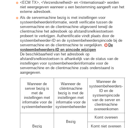
<ECM TX>, <Verzendsnelheid> en <Internationaal> worden
niet weergegeven wanneer u een bestemming aangeeft van het
externe adresboek.
Als de servermachine bezig is met instellingen voor
systeembeheerderinformatie, wordt verificatie tussen de
servermachine en de clientmachine uitgevoerd terwijl de
clientmachine het adresboek op afstand/snelkiestoetsen
probeert te verkrijgen. Authentificatie vindt plaats door de
systeembeheerder-ID en de systeembeheerderspincode bij de
servermachine en de clientmachine te vergelijken.
De
systeembeheerders-ID en pincode wijzigen
De beschikbaarheid van het adresboek op
afstand/snelkiestoetsen is afhankelijk van de status van de
instellingen voor systeembeheerderinformatie voor de
servermachine en de clientmachine zoals onderstaand is
aangegeven.
Wanneer de
Wanneer de
Wanneer de
systeembeheerders-
server bezig is
cliëntmachine
ID en de
met de
bezig is met de
systeempincode
instellingen met
instellingen met
van de server en
informatie voor de
informatie voor de
s
clientmachine
systeembeheerder
systeembeheerder
overeenkomen
Komt overeen
Bezig
Bezig
Komt niet overeen