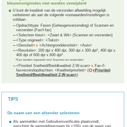
kleurenoriginelen niet worden verwijderd
U kunt de kwaliteit van de verzonden afbeelding mogelijk
verbeteren als aan de volgende voorwaarden/instellingen is
voldaan.
Opdrachttype: Faxen (Geheugenverzending) of Scannen en
verzenden (Fax/I-fax)
<Selecteer kleur>: <Zwart & Wit> (Scannen en verzenden)
<Type origineel>: <Tekst>
<Densiteit>
<Achtergronddensiteit>: <Auto>
<Resolutie>: 200 dpi x 400 dpi, 300 dpi x 300 dpi*, 400 dpi x
400 dpi of 600 dpi x 600 dpi*
*Kan worden ingesteld voor Scannen en verzenden
<Prioriteit Snelheid/Beeldkwaliteit Z-W-scan>
Fax-/I-
faxverzendopdrachten: <Kwaliteitprioriteit> (
<Prioriteit
Snelheid/Beeldkwaliteit Z-W-scan>
)
TIPS
De naam van een afzender selecteren
Als aanmelden met Gebruikersverificatie plaatsvindt,
verschijnt de aanmeldingsnaam bij <100> van de naam van