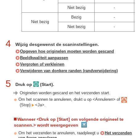
Niet bezig
-
Bezig
-
Niet bezig
Niet bezig
-
4
Wijzig desgewenst de scaninstellingen.
Opgeven hoe originelen moeten worden gescand
Beeldkwaliteit aanpassen
Vergroten of verkleinen
Verwijderen van donkere randen (randverwijdering)
5
Druk op
(Start).
Originelen worden gescand en het verzenden start.
Om het scannen te annuleren, drukt u op <Annuleren> of
(Stop)
<Ja>.
Wanneer <Druk op [Start] om volgende origineel te
scannen.> wordt weergegeven
Om het verzenden te annuleren, raadpleegt u
Het verzenden
van faxen annuleren
.