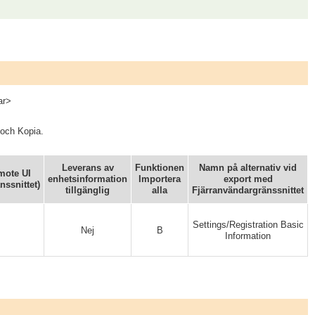
ar>
 och Kopia.
Leverans av
Funktionen
Namn på alternativ vid
mote UI
enhetsinformation
Importera
export med
nssnittet)
tillgänglig
alla
Fjärranvändargränssnittet
Settings/Registration Basic
Nej
B
Information