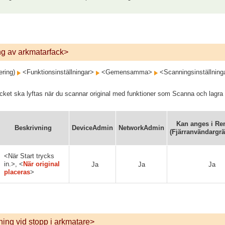
ng av arkmatarfack>
ering)
<Funktionsinställningar>
<Gemensamma>
<Scanningsinställning
cket ska lyftas när du scannar original med funktioner som Scanna och lagra
Kan anges i Re
Beskrivning
DeviceAdmin
NetworkAdmin
(Fjärranvändargrä
<När Start trycks
in.>, <
När original
Ja
Ja
Ja
placeras
>
lning vid stopp i arkmatare>