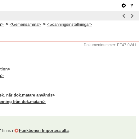
>
>
ar>
<Gemensamma>
<Scanningsinställningar>
Dokumentnummer: EE47-0WH
tion>
g>
rlek. när dok.matare används>
canning från dok.matare>
" finns i
Funktionen Importera alla
.