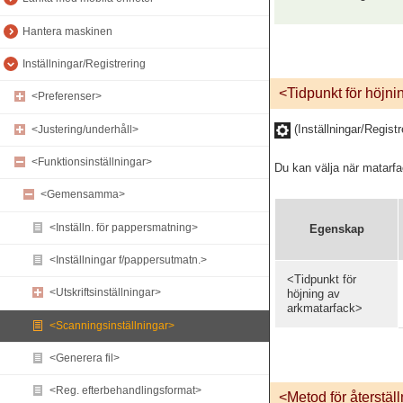
Hantera maskinen
Inställningar/Registrering
<Tidpunkt för höjni
<Preferenser>
(Inställningar/Registr
<Justering/underhåll>
<Funktionsinställningar>
Du kan välja när matarfa
<Gemensamma>
<Inställn. för pappersmatning>
Egenskap
<Inställningar f/pappersutmatn.>
<Tidpunkt för
<Utskriftsinställningar>
höjning av
arkmatarfack>
<Scanningsinställningar>
<Generera fil>
<Reg. efterbehandlingsformat>
<Metod för återstäl