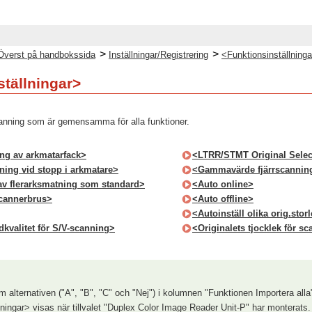
>
>
Överst på handbokssida
Inställningar/Registrering
<Funktionsinställning
tällningar>
canning som är gemensamma för alla funktioner.
ing av arkmatarfack>
<LTRR/STMT Original Selec
lning vid stopp i arkmatare>
<Gammavärde fjärrscannin
av flerarksmatning som standard>
<Auto online>
scannerbrus>
<Auto offline>
<Autoinställ olika orig.sto
ldkvalitet för S/V-scanning>
<Originalets tjocklek för s
m alternativen ("A", "B", "C" och "Nej") i kolumnen "Funktionen Importera alla
ningar> visas när tillvalet "Duplex Color Image Reader Unit-P" har monterats.