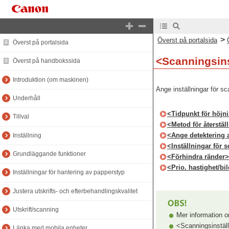
>
Överst på portalsida
Överst på portalsida
<Scanningsins
Överst på handbokssida
Introduktion (om maskinen)
Ange inställningar för s
Underhåll
<Tidpunkt för höjn
Tillval
<Metod för återstäl
<Ange detektering 
Inställning
<Inställningar för 
Grundläggande funktioner
<Förhindra ränder>
<Prio. hastighet/bi
Inställningar för hantering av papperstyp
Justera utskrifts- och efterbehandlingskvalitet
Utskrift/scanning
Mer information o
<Scanningsinställ
Länka med mobila enheter