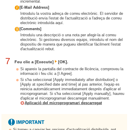
incremental.
[E-Mail Address]
Introduïu la vostra adreça de correu electrònic. El servidor de
distribució envia l'estat de l'actualització a l'adreça de correu
electrònic introduïda aquí.
[Comments]
Introduïu una descripció o una nota per afegir-la al correu
electrònic. Si gestioneu diversos equips, introduïu el nom del
dispositiu de manera que pugueu identificar fàcilment l'estat
d'actualització rebut.
7
Feu clic a [Execute]
[OK].
Si apareix la pantalla del contracte de llicència, comproveu la
informació i feu clic a [I Agree].
Si s'ha seleccionat [Apply immediately after distribution] o
[Apply at specified date and time] al pas anterior, l'equip es
reinicia automàticament immediatament després d'aplicar el
microprogramari. Si s'ha seleccionat [Apply manually], haureu
d'aplicar el microprogramari descarregat manualment.
Aplicació del microprogramari descarregat
Si torneu a canviar les opcions d'actualització distribuïda, pot