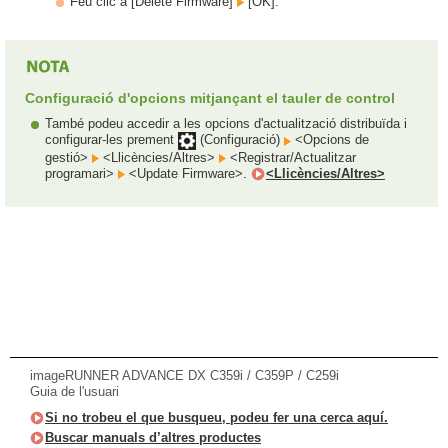
Feu clic a [Delete Firmware]
[OK].
Configuració d'opcions mitjançant el tauler de control
També podeu accedir a les opcions d'actualització distribuïda i
configurar-les prement
(Configuració)
<Opcions de
gestió>
<Llicències/Altres>
<Registrar/Actualitzar
programari>
<Update Firmware>.
<Llicències/Altres>
imageRUNNER ADVANCE DX C359i / C359P / C259i
Guia de l'usuari
Si no trobeu el que busqueu, podeu fer una cerca aquí.
Buscar manuals d’altres productes