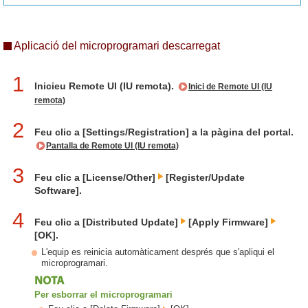
Aplicació del microprogramari descarregat
1
Inicieu Remote UI (IU remota).
Inici de Remote UI (IU
remota)
2
Feu clic a [Settings/Registration] a la pàgina del portal.
Pantalla de Remote UI (IU remota)
3
Feu clic a [License/Other]
[Register/Update
Software].
4
Feu clic a [Distributed Update]
[Apply Firmware]
[OK].
L'equip es reinicia automàticament després que s'apliqui el
microprogramari.
Per esborrar el microprogramari