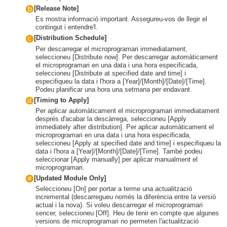
[Release Note]
Es mostra informació important. Assegureu-vos de llegir el
contingut i entendre'l.
[Distribution Schedule]
Per descarregar el microprogramari immediatament,
seleccioneu [Distribute now]. Per descarregar automàticament
el microprogramari en una data i una hora especificada,
seleccioneu [Distribute at specified date and time] i
especifiqueu la data i l'hora a [Year]/[Month]/[Date]/[Time].
Podeu planificar una hora una setmana per endavant.
[Timing to Apply]
Per aplicar automàticament el microprogramari immediatament
després d'acabar la descàrrega, seleccioneu [Apply
immediately after distribution]. Per aplicar automàticament el
microprogramari en una data i una hora especificada,
seleccioneu [Apply at specified date and time] i especifiqueu la
data i l'hora a [Year]/[Month]/[Date]/[Time]. També podeu
seleccionar [Apply manually] per aplicar manualment el
microprogramari.
[Updated Module Only]
Seleccioneu [On] per portar a terme una actualització
incremental (descarregueu només la diferència entre la versió
actual i la nova). Si voleu descarregar el microprogramari
sencer, seleccioneu [Off]. Heu de tenir en compte que algunes
versions de microprogramari no permeten l'actualització