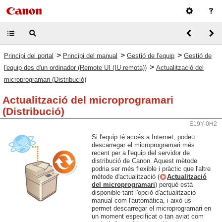
>
>
>
Principi del portal
Principi del manual
Gestió de l'equip
Gestió de
>
l'equip des d'un ordinador (Remote UI (IU remota))
Actualització del
microprogramari (Distribució)
Actualització del microprogramari
(Distribució)
E19Y-0H2
Si l'equip té accés a Internet, podeu
descarregar el microprogramari més
recent per a l'equip del servidor de
distribució de Canon. Aquest mètode
podria ser més flexible i pràctic que l'altre
mètode d'actualització (
Actualització
del microprogramari
) perquè està
disponible tant l'opció d'actualització
manual com l'automàtica, i això us
permet descarregar el microprogramari en
un moment especificat o tan aviat com