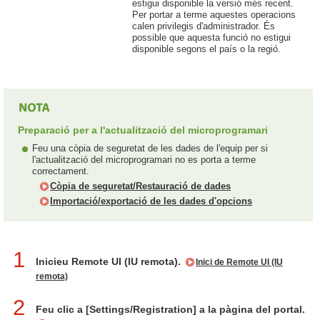
estigui disponible la versió més recent.
Per portar a terme aquestes operacions
calen privilegis d'administrador. És
possible que aquesta funció no estigui
disponible segons el país o la regió.
Preparació per a l'actualització del microprogramari
Feu una còpia de seguretat de les dades de l'equip per si
l'actualització del microprogramari no es porta a terme
correctament.
Còpia de seguretat/Restauració de dades
Importació/exportació de les dades d'opcions
1
Inicieu Remote UI (IU remota).
Inici de Remote UI (IU
remota)
2
Feu clic a [Settings/Registration] a la pàgina del portal.