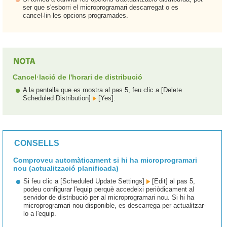
ser que s'esborri el microprogramari descarregat o es
cancel·lin les opcions programades.
Cancel·lació de l'horari de distribució
A la pantalla que es mostra al pas 5, feu clic a [Delete
Scheduled Distribution]
[Yes].
CONSELLS
Comproveu automàticament si hi ha microprogramari
nou (actualització planificada)
Si feu clic a [Scheduled Update Settings]
[Edit] al pas 5,
podeu configurar l'equip perquè accedeixi periòdicament al
servidor de distribució per al microprogramari nou. Si hi ha
microprogramari nou disponible, es descarrega per actualitzar-
lo a l'equip.