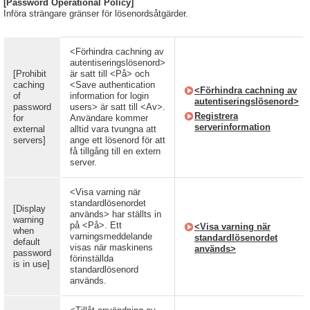
[Password Operational Policy]
Införa strängare gränser för lösenordsåtgärder.
<Förhindra cachning av
autentiseringslösenord>
[Prohibit
är satt till <På> och
caching
<Save authentication
<Förhindra cachning av
of
information for login
autentiseringslösenord>
password
users> är satt till <Av>.
Registrera
for
Användare kommer
serverinformation
external
alltid vara tvungna att
servers]
ange ett lösenord för att
få tillgång till en extern
server.
<Visa varning när
standardlösenordet
[Display
används> har ställts in
warning
på <På>. Ett
<Visa varning när
when
varningsmeddelande
standardlösenordet
default
visas när maskinens
används>
password
förinställda
is in use]
standardlösenord
används.