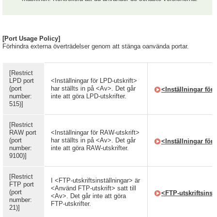
[Port Usage Policy]
Förhindra externa överträdelser genom att stänga oanvända portar.
[Restrict
LPD port
<Inställningar för LPD-utskrift>
(port
har ställts in på <Av>. Det går
<Inställningar för 
number:
inte att göra LPD-utskrifter.
515)]
[Restrict
RAW port
<Inställningar för RAW-utskrift>
(port
har ställts in på <Av>. Det går
<Inställningar för
number:
inte att göra RAW-utskrifter.
9100)]
[Restrict
I <FTP-utskriftsinställningar> är
FTP port
<Använd FTP-utskrift> satt till
(port
<FTP-utskriftsinst
<Av>. Det går inte att göra
number:
FTP-utskrifter.
21)]