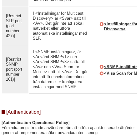
I <Inställningar för Multicast
[Restrict
Discovery> är <Svar> satt till
SLP port
<Av>. Det går inte att söka i
<Inställningar för 
(port
nätverket eller utföra
Discovery>
number:
automatiska inställningar med
427)]
SLP.
I <SNMP-inställningar>, är
<Använd SNMPv1> och
[Restrict
<Använd SNMPv3> satta till
SNMP
<Av> och <Visa Scan for
<SNMP-inställnin
port (port
Mobile> satt till <Av>. Det går
<Visa Scan for Mo
number:
inte att få enhetsinformation
161)]
från datorn eller konfigurera
inställningar med SNMP.
[Authentication]
[Authentication Operational Policy]
Förhindra oregistrerade användare från att utföra aj auktoriserade åtgärder
genom att implementera säker användarautentisering.