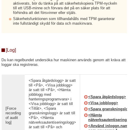
aktiverats, bör du tänka på att säkerhetskopiera TPM-nyckeln
till ett USB-minne och förvara det på en säker plats för att
förhindra att det försvinner eller stjäls.
Säkerhetsfunktionen som tillhandahålls med TPM garanterar
inte fullständigt skydd för data och maskinvara.
[Log]
Du kan regelbundet undersöka hur maskinen används genom att kräva att
loggar ska registreras.
<Spara åtgärdslogg> är satt
till <På>, <Visa jobblogg>
är satt till <På>, <Hämta
jobblogg med
<Spara åtgärdslogg>
hanteringsprogramvara> i
<Visa jobblogg>
<Visa jobblogg> är satt till
[Force
<Tillåt>, <Spara
<Spara granskningslo
recording
granskningslogg> är satt till
<Hämta
of audit
<På>, <Hämta
nätverksautentiserings
log]
nätverksautentiseringslogg>
<Använd inloggn.nam
är satt till <På> och