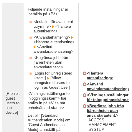
Följande inställningar är
inställda på <På>.
<Inställn. för avancerat
utrymme>
<Hantera
autentisering>
<Användarhantering>
<Hantera autentisering>
<Använd
användarautentisering>
<Begränsa jobb från
fjärrenheten utan
användarautent.>
[Login for Unregistered
<Hantera
Users:]
[Allow
autentisering>
unregistered users to
<Använd
log in as Guest User]
användarautentisering>
[Prohibit
<Visningsinställningar för
<Visningsinställningar
guest
inloggningsskärm> har
för inloggningsskärm>
users to
ställts in på <Visa när
<Begränsa jobb från
use
enhetsåtgärd startar>.
fjärrenheten utan
device]
Det blir [Standard
användarautent.>
Authentication Mode] om
ACCESS
[Guest Authentication
MANAGEMENT
Mode] är inställt på
SYSTEM