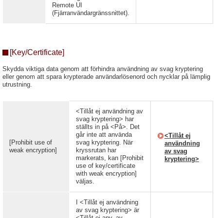
Remote UI
(Fjärranvändargränssnittet).
[Key/Certificate]
Skydda viktiga data genom att förhindra användning av svag kryptering
eller genom att spara krypterade användarlösenord och nycklar på lämplig
utrustning.
<Tillåt ej användning av
svag kryptering> har
ställts in på <På>. Det
går inte att använda
<Tillåt ej
[Prohibit use of
svag kryptering. När
användning
weak encryption]
kryssrutan har
av svag
markerats, kan [Prohibit
kryptering>
use of key/certificate
with weak encryption]
väljas.
I <Tillåt ej användning
av svag kryptering> är
<Tillåt ej anv. av