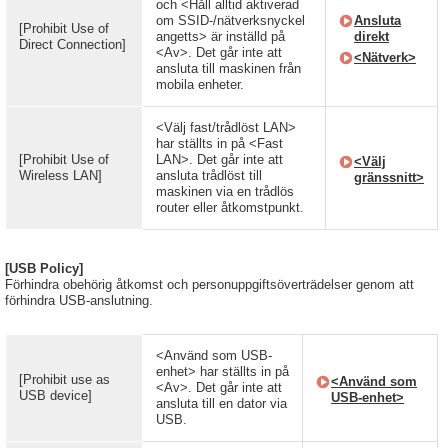
och <Håll alltid aktiverad
om SSID-/nätverksnyckel
Ansluta
[Prohibit Use of
angetts> är inställd på
direkt
Direct Connection]
<Av>. Det går inte att
<Nätverk>
ansluta till maskinen från
mobila enheter.
<Välj fast/trådlöst LAN>
har ställts in på <Fast
[Prohibit Use of
LAN>. Det går inte att
<Välj
Wireless LAN]
ansluta trådlöst till
gränssnitt>
maskinen via en trådlös
router eller åtkomstpunkt.
[USB Policy]
Förhindra obehörig åtkomst och personuppgiftsöverträdelser genom att
förhindra USB-anslutning.
<Använd som USB-
enhet> har ställts in på
[Prohibit use as
<Använd som
<Av>. Det går inte att
USB device]
USB-enhet>
ansluta till en dator via
USB.