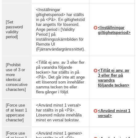
<Inställningar
giltighetsperiod> har ställts
in på <På>. En giltighetstid
[Set
har angetts för lösenord.
password
<Inställningar
Ange period i [Validity
validity
giltighetsperiod>
Period:] på
period]
inställningsskärmbilden för
Remote UI
(Fjärranvändargränssnittet).
<Tillåt ej anv. av 3 eller fler
[Prohibit
på varandra följande
use of 3 or
<Tillåt ej anv. av
tecken> har ställts in på
more
3 eller fler på
<På>. Det går inte att ange
identical
varandra
ett lösenord som innehåller
consecutive
följande tecken>
samma tecken tre eller
characters]
flera gånger i följd.
[Force use
<Använd minst 1 versal>
of at least 1
har ställts in på <På>.
<Använd minst 1
uppercase
Lösenord måste innehålla
versal>
character]
minst en versal bokstav.
[Force use
<Använd minst 1 gemen>