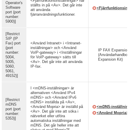
<Fjärrfunktionsinställningar> har
Operator's
ställts in på <Av>. Det går inte
Software
<Fjärrfunktionsins
att använda
port (port
fjärranvändningsfunktioner.
number:
5900)]
[Restrict
SIP (IP
Fax) port
<Använd Intranet> i <Intranet-
(port
inställningar> och <Använd
IP FAX Expansion 
number:
VoIP-gateway> i <Inställningar
(Användarhandbok 
5004,
för VoIP-gateway> sätts till
Expansion Kit)
5005,
<Av>. Det går inte att använda
5060,
IP-fax.
5061,
49152)]
I <mDNS-inställningar> är
alternativen <Använd IPv4
mDNS> och <Använd IPv6
[Restrict
mDNS> inställda på <Av>,
mDNS
<Använd Mopria> är inställd på
<mDNS-inställnin
port (port
<Av>. Det går inte att söka i
<Använd Mopria>
number:
nätverket eller utföra
5353)]
automatiska inställningar med
mDNS. Det går heller inte att
skriva ut med Mopria™.