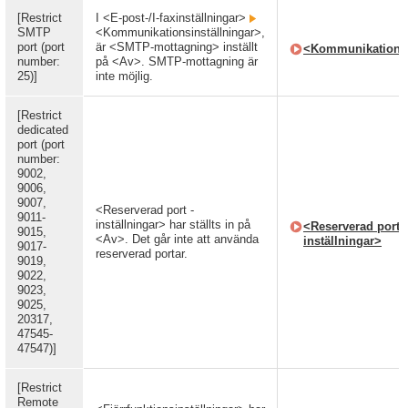
[Restrict
I <E-post-/I-faxinställningar>
SMTP
<Kommunikationsinställningar>,
port (port
är <SMTP-mottagning> inställt
<Kommunikationsi
number:
på <Av>. SMTP-mottagning är
25)]
inte möjlig.
[Restrict
dedicated
port (port
number:
9002,
9006,
9007,
<Reserverad port -
9011-
inställningar> har ställts in på
<Reserverad port -
9015,
<Av>. Det går inte att använda
inställningar>
9017-
reserverad portar.
9019,
9022,
9023,
9025,
20317,
47545-
47547)]
[Restrict
Remote