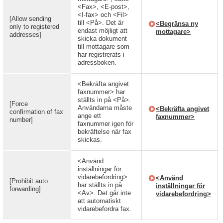
<Fax>, <E-post>,
<I-fax> och <Fil>
[Allow sending
till <På>. Det är
<Begränsa ny
only to registered
endast möjligt att
mottagare>
addresses]
skicka dokument
till mottagare som
har registrerats i
adressboken.
<Bekräfta angivet
faxnummer> har
ställts in på <På>.
[Force
Användarna måste
<Bekräfta angivet
confirmation of fax
ange ett
faxnummer>
number]
faxnummer igen för
bekräftelse när fax
skickas.
<Använd
inställningar för
vidarebefordring>
<Använd
[Prohibit auto
har ställts in på
inställningar för
forwarding]
<Av>. Det går inte
vidarebefordring>
att automatiskt
vidarebefordra fax.