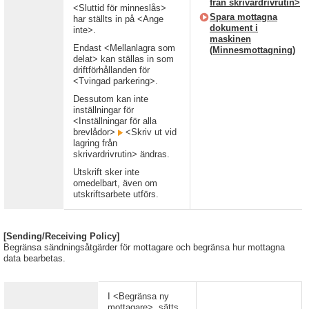
från skrivardrivrutin>
<Sluttid för minneslås>
Spara mottagna
har ställts in på <Ange
dokument i
inte>.
maskinen
Endast <Mellanlagra som
(Minnesmottagning)
delat> kan ställas in som
driftförhållanden för
<Tvingad parkering>.
Dessutom kan inte
inställningar för
<Inställningar för alla
brevlådor>
<Skriv ut vid
lagring från
skrivardrivrutin> ändras.
Utskrift sker inte
omedelbart, även om
utskriftsarbete utförs.
[Sending/Receiving Policy]
Begränsa sändningsåtgärder för mottagare och begränsa hur mottagna
data bearbetas.
I <Begränsa ny
mottagare>, sätts