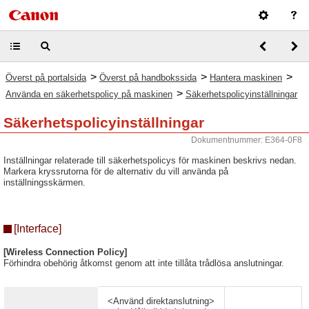
>
>
>
Överst på portalsida
Överst på handbokssida
Hantera maskinen
>
Använda en säkerhetspolicy på maskinen
Säkerhetspolicyinställningar
Säkerhetspolicyinställningar
Dokumentnummer: E364-0F8
Inställningar relaterade till säkerhetspolicys för maskinen beskrivs nedan.
Markera kryssrutorna för de alternativ du vill använda på
inställningsskärmen.
[Interface]
[Wireless Connection Policy]
Förhindra obehörig åtkomst genom att inte tillåta trådlösa anslutningar.
<Använd direktanslutning>