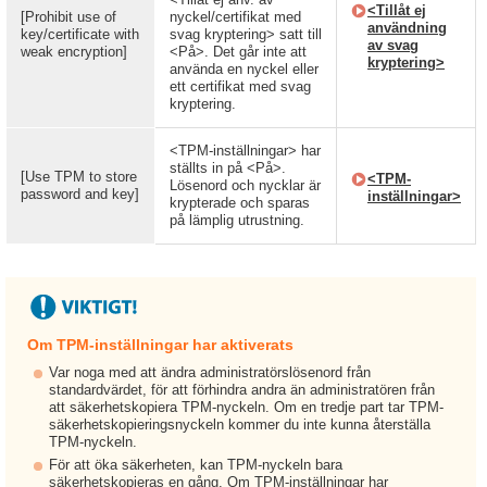
<Tillåt ej
[Prohibit use of
nyckel/certifikat med
användning
key/certificate with
svag kryptering> satt till
av svag
weak encryption]
<På>. Det går inte att
kryptering>
använda en nyckel eller
ett certifikat med svag
kryptering.
<TPM-inställningar> har
ställts in på <På>.
[Use TPM to store
<TPM-
Lösenord och nycklar är
password and key]
inställningar>
krypterade och sparas
på lämplig utrustning.
Om TPM-inställningar har aktiverats
Var noga med att ändra administratörslösenord från
standardvärdet, för att förhindra andra än administratören från
att säkerhetskopiera TPM-nyckeln. Om en tredje part tar TPM-
säkerhetskopieringsnyckeln kommer du inte kunna återställa
TPM-nyckeln.
För att öka säkerheten, kan TPM-nyckeln bara
säkerhetskopieras en gång. Om TPM-inställningar har