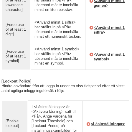
of at least 1
har ställts in på <På>.
<Använd minst 1
lowercase
Lösenord måste innehålla
gemen>
character]
minst en liten bokstav.
<Använd minst 1 siffra>
[Force use
har ställts in på <På>.
<Använd minst 1
of at least 1
Lösenord måste innehålla
siffra>
digit]
minst ett numeriskt tecken.
<Använd minst 1 symbol>
[Force use
har ställts in på <På>.
<Använd minst 1
of at least 1
Lösenord måste innehålla
symbol>
symbol]
minst en symbol.
[Lockout Policy]
Hindra användare från att logga in under en viss tidsperiod efter ett visst
antal ogiltiga inloggningsförsök i följd.
I <Låsinställningar> är
<Aktivera låsning> satt till
<På>. Ange värdena för
[Enable
[Lockout Threshold] och
<Låsinställningar>
lockout]
[Lockout Period] på
inställningsskärmbilden för