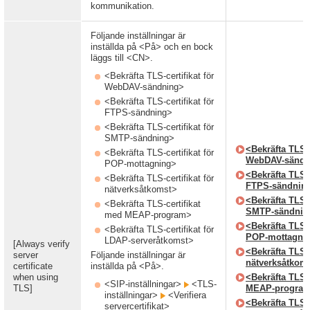
kommunikation.
Följande inställningar är
inställda på <På> och en bock
läggs till <CN>.
<Bekräfta TLS-certifikat för
WebDAV-sändning>
<Bekräfta TLS-certifikat för
FTPS-sändning>
<Bekräfta TLS-certifikat för
SMTP-sändning>
<Bekräfta TLS-c
<Bekräfta TLS-certifikat för
WebDAV-sändn
POP-mottagning>
<Bekräfta TLS-c
<Bekräfta TLS-certifikat för
FTPS-sändnin
nätverksåtkomst>
<Bekräfta TLS-c
<Bekräfta TLS-certifikat
SMTP-sändnin
med MEAP-program>
<Bekräfta TLS-c
<Bekräfta TLS-certifikat för
POP-mottagni
LDAP-serveråtkomst>
[Always verify
<Bekräfta TLS-c
server
Följande inställningar är
nätverksåtkom
certificate
inställda på <På>.
when using
<Bekräfta TLS-
<SIP-inställningar>
<TLS-
TLS]
MEAP-progra
inställningar>
<Verifiera
<Bekräfta TLS-c
servercertifikat>