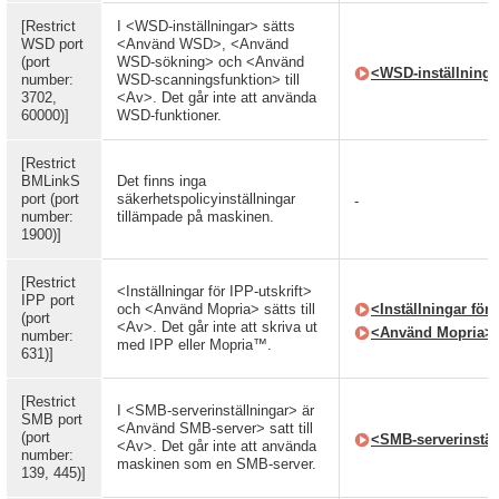
[Restrict
I <WSD-inställningar> sätts
WSD port
<Använd WSD>, <Använd
(port
WSD-sökning> och <Använd
<WSD-inställninga
number:
WSD-scanningsfunktion> till
3702,
<Av>. Det går inte att använda
60000)]
WSD-funktioner.
[Restrict
BMLinkS
Det finns inga
port (port
säkerhetspolicyinställningar
-
number:
tillämpade på maskinen.
1900)]
[Restrict
<Inställningar för IPP-utskrift>
IPP port
och <Använd Mopria> sätts till
<Inställningar för 
(port
<Av>. Det går inte att skriva ut
<Använd Mopria>
number:
med IPP eller Mopria™.
631)]
[Restrict
I <SMB-serverinställningar> är
SMB port
<Använd SMB-server> satt till
(port
<SMB-serverinstäl
<Av>. Det går inte att använda
number:
maskinen som en SMB-server.
139, 445)]