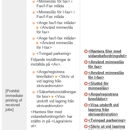
<Minneslås för fax> i
Fax/I-Fax inlåda
<Minneslås för I-fax> i
Fax/I-Fax inlåda
<Ange fax/I-fax inlåda>
<Använd minneslås
för fax>
<Ange fax/I-fax inlåda>
<Använd minneslås
för I-fax>
<Hantera filer med
<Tvingad parkering>
vidarebefordringsfel>
Följande inställningar är
<Använd minneslås
inställda på <Av>.
för fax>
<Ange/registrera
<Använd minneslås
brevlådor>
<Skriv ut
för I-fax>
vid lagring från
<Sluttid för
skrivardrivrutin>
minneslås>
[Prohibit
<Säkerhetsinställningar
<Ange/registrera
immediate
för box>
<Visa
brevlådor>
printing of
utskrift vid lagring från
received
<Visa utskrift vid
skrivardrivrutin>
jobs]
lagring från
<Hantera filer med
skrivardrivrutin>
vidarebefordringsfel> har
<Tvingad parkering>
ställts in på <Lagra/skriv
ut>.
<Skriv ut vid lagring