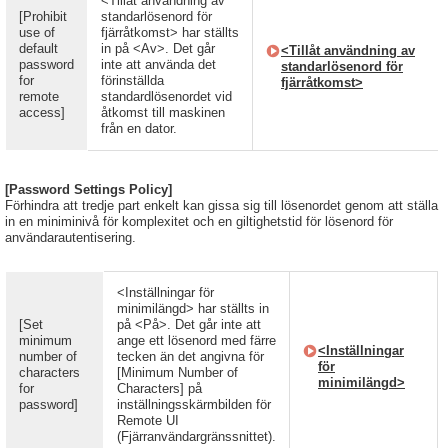
<Tillåt användning av
[Prohibit
standarlösenord för
use of
fjärråtkomst> har ställts
default
in på <Av>. Det går
<Tillåt användning av
password
inte att använda det
standarlösenord för
for
förinställda
fjärråtkomst>
remote
standardlösenordet vid
access]
åtkomst till maskinen
från en dator.
[Password Settings Policy]
Förhindra att tredje part enkelt kan gissa sig till lösenordet genom att ställa
in en miniminivå för komplexitet och en giltighetstid för lösenord för
användarautentisering.
<Inställningar för
minimilängd> har ställts in
[Set
på <På>. Det går inte att
minimum
ange ett lösenord med färre
<Inställningar
number of
tecken än det angivna för
för
characters
[Minimum Number of
minimilängd>
for
Characters] på
password]
inställningsskärmbilden för
Remote UI
(Fjärranvändargränssnittet).