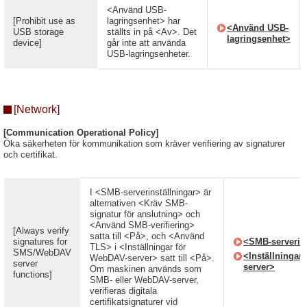
<Använd USB-
[Prohibit use as
lagringsenhet> har
<Använd USB-
USB storage
ställts in på <Av>. Det
lagringsenhet>
device]
går inte att använda
USB-lagringsenheter.
[Network]
[Communication Operational Policy]
Öka säkerheten för kommunikation som kräver verifiering av signaturer
och certifikat.
I <SMB-serverinställningar> är
alternativen <Kräv SMB-
signatur för anslutning> och
<Använd SMB-verifiering>
[Always verify
satta till <På>, och <Använd
signatures for
<SMB-serverins
TLS> i <Inställningar för
SMS/WebDAV
<Inställningar
WebDAV-server> satt till <På>.
server
server>
Om maskinen används som
functions]
SMB- eller WebDAV-server,
verifieras digitala
certifikatsignaturer vid