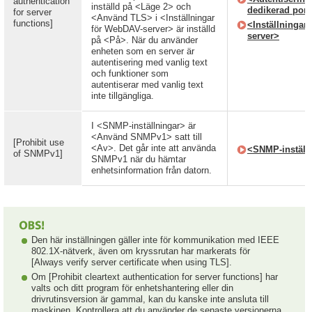
authentication
inställd på <Läge 2> och
dedikerad port
for server
<Använd TLS> i <Inställningar
functions]
<Inställningar
för WebDAV-server> är inställd
server>
på <På>. När du använder
enheten som en server är
autentisering med vanlig text
och funktioner som
autentiserar med vanlig text
inte tillgängliga.
I <SNMP-inställningar> är
<Använd SNMPv1> satt till
[Prohibit use
<Av>. Det går inte att använda
<SNMP-inställ
of SNMPv1]
SNMPv1 när du hämtar
enhetsinformation från datorn.
Den här inställningen gäller inte för kommunikation med IEEE
802.1X-nätverk, även om kryssrutan har markerats för
[Always verify server certificate when using TLS].
Om [Prohibit cleartext authentication for server functions] har
valts och ditt program för enhetshantering eller din
drivrutinsversion är gammal, kan du kanske inte ansluta till
maskinen. Kontrollera att du använder de senaste versionerna.