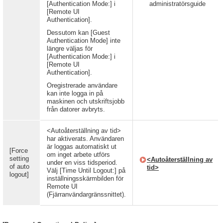
[Authentication Mode:] i
administratörsguide
[Remote UI
Authentication].
Dessutom kan [Guest
Authentication Mode] inte
längre väljas för
[Authentication Mode:] i
[Remote UI
Authentication].
Oregistrerade användare
kan inte logga in på
maskinen och utskriftsjobb
från datorer avbryts.
<Autoåterställning av tid>
har aktiverats. Användaren
är loggas automatiskt ut
[Force
om inget arbete utförs
setting
<Autoåterställning av
under en viss tidsperiod.
of auto
tid>
Välj [Time Until Logout:] på
logout]
inställningsskärmbilden för
Remote UI
(Fjärranvändargränssnittet).