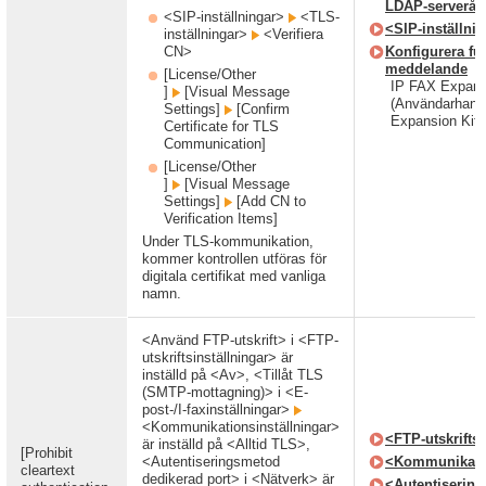
LDAP-serveråt
<SIP-inställningar>
<TLS-
<SIP-inställni
inställningar>
<Verifiera
CN>
Konfigurera fu
meddelande
[License/Other
IP FAX Expansi
]
[Visual Message
(Användarhand
Settings]
[Confirm
Expansion Kit)
Certificate for TLS
Communication]
[License/Other
]
[Visual Message
Settings]
[Add CN to
Verification Items]
Under TLS-kommunikation,
kommer kontrollen utföras för
digitala certifikat med vanliga
namn.
<Använd FTP-utskrift> i <FTP-
utskriftsinställningar> är
inställd på <Av>, <Tillåt TLS
(SMTP-mottagning)> i <E-
post-/I-faxinställningar>
<Kommunikationsinställningar>
<FTP-utskriftsi
är inställd på <Alltid TLS>,
[Prohibit
<Autentiseringsmetod
<Kommunikatio
cleartext
dedikerad port> i <Nätverk> är
<Autentiserin