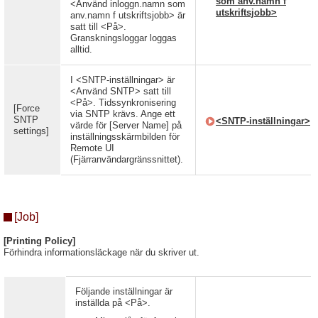
som anv.namn f
<Använd inloggn.namn som
utskriftsjobb>
anv.namn f utskriftsjobb> är
satt till <På>.
Granskningsloggar loggas
alltid.
I <SNTP-inställningar> är
<Använd SNTP> satt till
<På>. Tidssynkronisering
[Force
via SNTP krävs. Ange ett
SNTP
<SNTP-inställningar>
värde för [Server Name] på
settings]
inställningsskärmbilden för
Remote UI
(Fjärranvändargränssnittet).
[Job]
[Printing Policy]
Förhindra informationsläckage när du skriver ut.
Följande inställningar är
inställda på <På>.