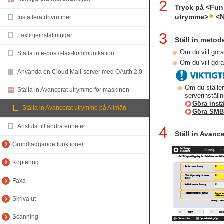
2
Tryck på <Fun
utrymme>
<N
Installera drivrutiner
3
Faxlinjeinställningar
Ställ in metod
Om du vill gör
Ställa in e-post/I-fax-kommunikation
Om du vill gör
Använda en Cloud Mail-server med OAuth 2.0
Om du ställe
Ställa in Avancerat utrymme för maskinen
serverinställ
Göra inst
Ställa in Avancerat utrymme på Allmän
Göra SMB-
Ansluta till andra enheter
4
Ställ in Avanc
Grundläggande funktioner
Kopiering
Faxa
Skriva ut
Scanning