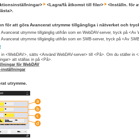
ktionsinställningar>
<Lagra/få åtkomst till filer>
<Inställn. för
ästa>.
en för att göra Avancerat utrymme tillgängliga i nätverket och try
a Avancerat utrymme tillgänglig utifrån som en WebDAV-server, tryck på <A
a Avancerat utrymme tillgänglig utifrån som en SMB-server, tryck på <Av SM
r in <WebDAV>, sätts <Använd WebDAV-server> till <På>. Om du ställer i
ningar> att ställas in på <På>.
ällningar för WebDAV
inställningar
erat utrymme.