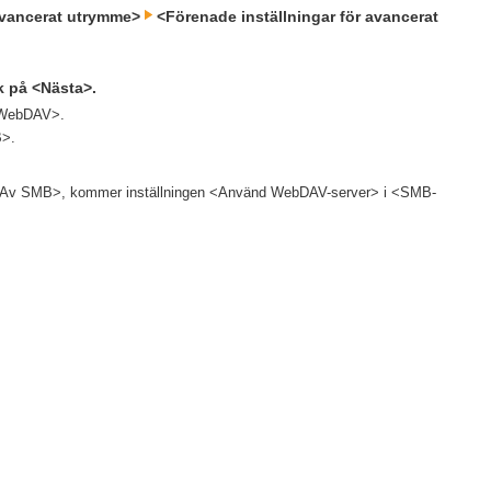
 avancerat utrymme>
<Förenade inställningar för avancerat
ck på <Nästa>.
v WebDAV>.
B>.
n <Av SMB>, kommer inställningen <Använd WebDAV-server> i <SMB-