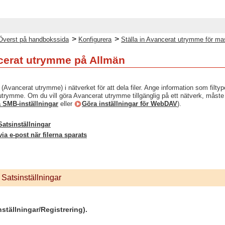
>
>
Överst på handbokssida
Konfigurera
Ställa in Avancerat utrymme för ma
ncerat utrymme på Allmän
Avancerat utrymme) i nätverket för att dela filer. Ange information som filt
utrymme. Om du vill göra Avancerat utrymme tillgänglig på ett nätverk, måst
 SMB-inställningar
eller
Göra inställningar för WebDAV
).
atsinställningar
a e-post när filerna sparats
Satsinställningar
nställningar/Registrering).