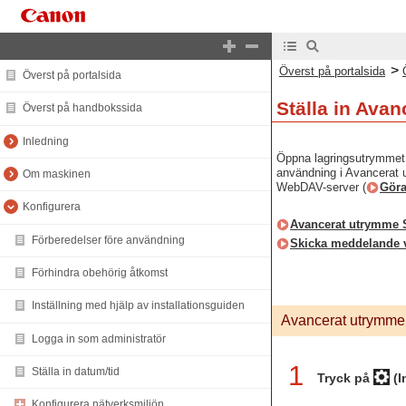
>
Överst på portalsida
Överst på portalsida
Ställa in Ava
Överst på handbokssida
Inledning
Öppna lagringsutrymmet (
användning i Avancerat 
Om maskinen
WebDAV-server (
Göra
Konfigurera
Avancerat utrymme S
Förberedelser före användning
Skicka meddelande vi
Förhindra obehörig åtkomst
Inställning med hjälp av installationsguiden
Avancerat utrymme 
Logga in som administratör
1
Ställa in datum/tid
Tryck på
(I
Konfigurera nätverksmiljön