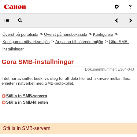
>
>
>
Överst på portalsida
Överst på handbokssida
Konfigurera
>
>
Konfigurera nätverksmiljön
Anpassa till nätverksmiljön
Göra SMB-
inställningar
Göra SMB-inställningar
Dokumentnummer: E364-04J
I det här avsnittet beskrivs steg för att dela filer och skrivare mellan flera
enheter i nätverket med SMB-protokollet.
Ställa in SMB-servern
Ställa in SMB-klienten
Ställa in SMB-servern