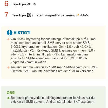
6
Tryck på <OK>.
7
Tryck på
(Inställningar/Registrering)
<Ja>.
Om <Kräv kryptering för anslutning> är inställt på <På>, kan
maskinen bara ansluta till SMB-servrar som stöder SMB
3.0/3.1-krypterad kommunikation. Om <1.0> och <2.0> är
inställda på <På> för <Ange SMB-klientversion> men <3.0>
eller <3.1> inte är inställd på <På>, kan maskinen bara
ansluta till SMB-servrar som har stöd för SMB 3.0/3.1-
krypterad kommunikation.
Använd samma version av SMB med SMB-servern och SMB-
klienten. SMB kan inte användas om det är olika versioner.
Beroende på nätverksinställningarna kan ett fel visas när du
skickar till SMB-servern. Ändra i så fall tiden i <Tidsgräns>.