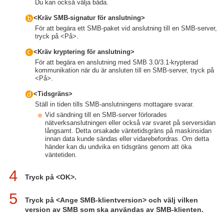
Du kan också välja båda.
<Kräv SMB-signatur för anslutning>
För att begära ett SMB-paket vid anslutning till en SMB-server,
tryck på <På>.
<Kräv kryptering för anslutning>
För att begära en anslutning med SMB 3.0/3.1-krypterad
kommunikation när du är ansluten till en SMB-server, tryck på
<På>.
<Tidsgräns>
Ställ in tiden tills SMB-anslutningens mottagare svarar.
Vid sändning till en SMB-server förlorades
nätverksanslutningen eller också var svaret på serversidan
långsamt. Detta orsakade väntetidsgräns på maskinsidan
innan data kunde sändas eller vidarebefordras. Om detta
händer kan du undvika en tidsgräns genom att öka
väntetiden.
4
Tryck på <OK>.
5
Tryck på <Ange SMB-klientversion> och välj vilken
version av SMB som ska användas av SMB-klienten.