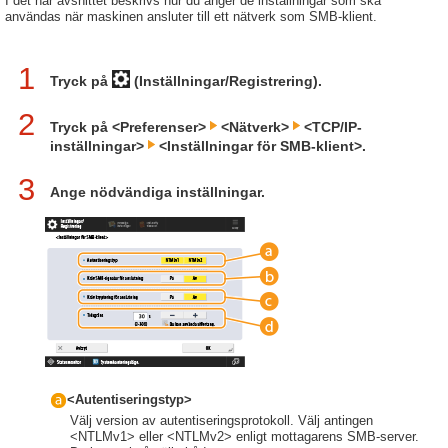
I det här avsnittet beskrivs hur du anger de inställningar som ska
användas när maskinen ansluter till ett nätverk som SMB-klient.
1
Tryck på
(Inställningar/Registrering).
2
Tryck på <Preferenser>
<Nätverk>
<TCP/IP-
inställningar>
<Inställningar för SMB-klient>.
3
Ange nödvändiga inställningar.
<Autentiseringstyp>
Välj version av autentiseringsprotokoll. Välj antingen
<NTLMv1> eller <NTLMv2> enligt mottagarens SMB-server.