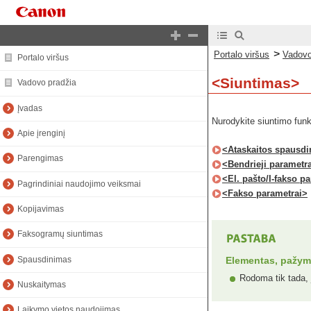
>
Portalo viršus
Vadovo
Portalo viršus
<Siuntimas>
Vadovo pradžia
Įvadas
Nurodykite siuntimo funk
Apie įrenginį
<Ataskaitos spausd
Parengimas
<Bendrieji parametr
<El. pašto/I-fakso p
Pagrindiniai naudojimo veiksmai
<Fakso parametrai>
Kopijavimas
Faksogramų siuntimas
Spausdinimas
Elementas, pažymė
Rodoma tik tada, j
Nuskaitymas
Laikymo vietos naudojimas