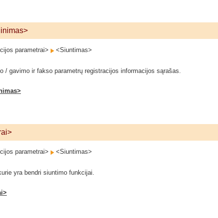
dinimas>
ijos parametrai>
<Siuntimas>
/ gavimo ir fakso parametrų registracijos informacijos sąrašas.
inimas>
rai>
ijos parametrai>
<Siuntimas>
rie yra bendri siuntimo funkcijai.
ai>