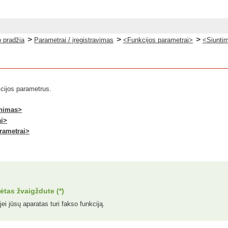
>
>
>
 pradžia
Parametrai / įregistravimas
<Funkcijos parametrai>
<Siunti
cijos parametrus.
inimas>
ai>
arametrai>
tas žvaigždute (*)
ei jūsų aparatas turi fakso funkciją.