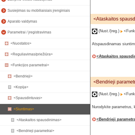
Susiejimas su mobiliaisiais įrenginiais
<Ataskaitos spaus
Aparato valdymas
(Nust./Įreg.)
<Funkc
Parametrai / įregistravimas
<Nuostatos>
Atspausdinamas siuntimo 
<Reguliavimas/priežiūra>
<Ataskaitos spausd
<Funkcijos parametrai>
<Bendrieji>
<Bendrieji paramet
<Kopija>
(Nust./Įreg.)
<Funkc
<Spausdintuvas>
Nurodykite parametrus, ku
<Siuntimas>
<Bendrieji parametr
<Ataskaitos spausdinimas>
<Bendrieji parametrai>