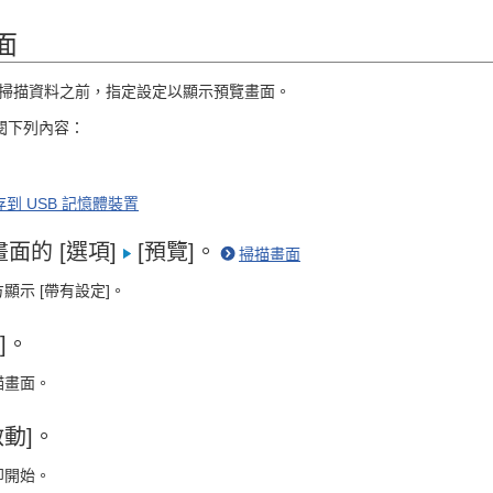
面
掃描資料之前，指定設定以顯示預覽畫面。
參閱下列內容：
到 USB 記憶體裝置
面的 [選項]
[預覽]。
掃描畫面
顯示 [帶有設定]。
]。
描畫面。
動]。
即開始。