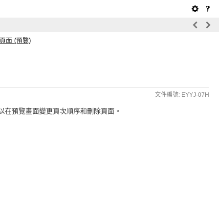
面 (預覽)
文件編號: EYYJ-07H
以在預覽畫面變更頁次順序和刪除頁面。