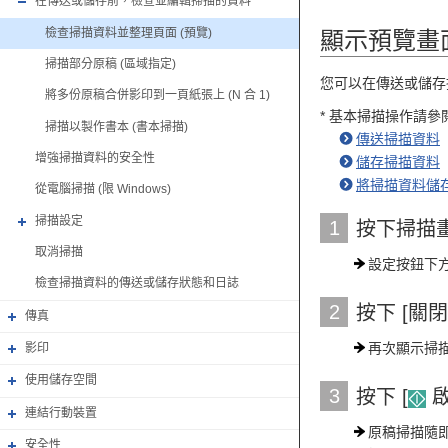
在傳送或儲存前，檢查並編輯掃描的資料
檢查掃描資料並整理頁面 (預覽)
顯示預覽畫
掃描部分原稿 (區域指定)
您可以在傳送或儲存
將多份原稿合併影印到一頁紙張上 (N 合 1)
* 基本掃描操作請
掃描以製作書本 (書本掃描)
傳送掃描資料
增強掃描資料的安全性
儲存掃描資料
將掃描資料儲存
從電腦掃描 (限 Windows)
掃描設定
1
按下掃描畫
取消掃描
設定按鈕下方
檢查掃描資料的傳送或儲存狀態和日誌
2
按下 [關閉
傳真
再次顯示掃
影印
使用儲存空間
3
按下 [
啟
連結行動裝置
原稿掃描隨
安全性