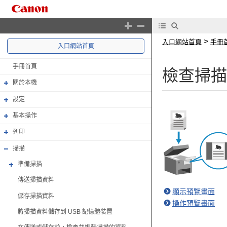
>
入口網站首頁
手冊
入口網站首頁
手冊首頁
檢查掃描
關於本機
設定
基本操作
列印
掃描
準備掃描
傳送掃描資料
顯示預覽畫面
儲存掃描資料
操作預覽畫面
將掃描資料儲存到 USB 記憶體裝置