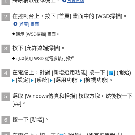
將原稿放在本機上。
1
放置原稿
在控制台上，按下 [首頁] 畫面中的 [WSD掃描]。
2
[首頁] 畫面
顯示 [WSD掃描] 畫面。
按下 [允許遠端掃描]。
3
可以使用 WSD 從電腦執行掃描。
在電腦上，針對 [新增選用功能] 按一下 [
] (開始)
4
[設定]
[系統]
[選用功能]
[檢視功能]。
選取 [Windows傳真和掃描] 核取方塊，然後按一下
5
[##]。
按一下 [新增]。
6