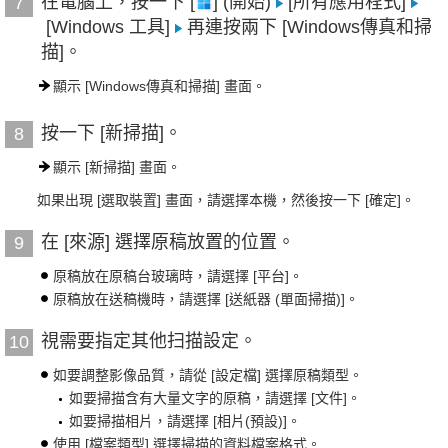
在電腦上，按一下 [
] (開始)
[所有應用程式]
7
[Windows 工具]
再連按兩下 [Windows傳真和掃
描]。
顯示 [Windows傳真和掃描] 畫面。
按一下 [新掃描]。
8
顯示 [新掃描] 畫面。
如果出現 [選取裝置] 畫面，請選擇本機，然後按一下 [確定]。
在 [來源] 選擇原稿放置的位置。
9
原稿放在原稿台玻璃時，請選擇 [平台]。
原稿放在送稿機時，請選擇 [送紙器 (單面掃描)]。
視需要指定其他扫描設定。
10
如要調整影像品質，請從 [設定檔] 選擇原稿類型。
如要掃描含有大量文字的原稿，請選擇 [文件]。
如要掃描相片，請選擇 [相片(預設)]。
使用 [檔案類型] 選擇掃描的資料檔案格式。