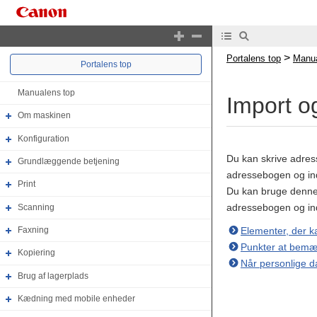
>
Portalens top
Manua
Portalens top
Manualens top
Import og
Om maskinen
Konfiguration
Du kan skrive adress
Grundlæggende betjening
adressebogen og ind
Print
Du kan bruge denne f
adressebogen og ind
Scanning
Elementer, der k
Faxning
Punkter at bemær
Kopiering
Når personlige d
Brug af lagerplads
Kædning med mobile enheder