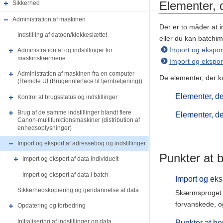
Elementer, 
Sikkerhed
Administration af maskinen
Der er to måder at i
Indstilling af datoen/klokkeslættet
eller du kan batchimp
Import og eksport
Administration af og indstillinger for
maskinskærmene
Import og eksport
Administration af maskinen fra en computer
De elementer, der k
(Remote UI (Brugerinterface til fjernbetjening))
Elementer, de
Kontrol af brugsstatus og indstillinger
Brug af de samme indstillinger blandt flere
Elementer, de
Canon-multifunktionsmaskiner (distribution af
enhedsoplysninger)
Import og eksport af adressebog og indstillinger
Punkter at 
Import og eksport af data individuelt
Import og eksport af data i batch
Import og ek
Sikkerhedskopiering og gendannelse af data
Skærmsproget s
forvanskede, og
Opdatering og forbedring
Initialisering af indstillinger og data
Punkter at be