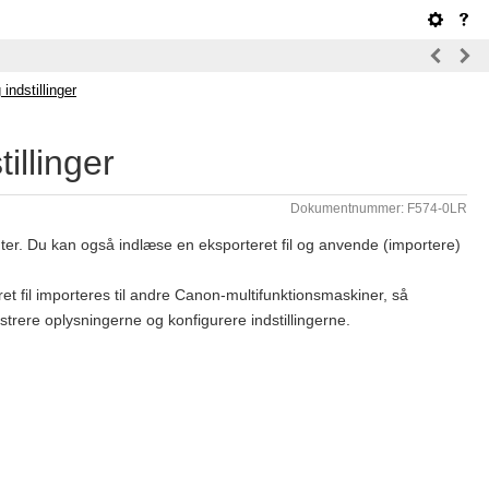
indstillinger
illinger
Dokumentnummer: F574-0LR
ter. Du kan også indlæse en eksporteret fil og anvende (importere)
t fil importeres til andre Canon-multifunktionsmaskiner, så
rere oplysningerne og konfigurere indstillingerne.