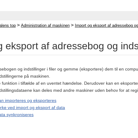
>
>
lens top
Administration af maskinen
Import og eksport af adressebog og 
 eksport af adressebog og indst
ebogen og indstillinger i filer og gemme (eksportere) dem til en compu
stillingerne på maskinen.
unktion i tilfælde af en uventet hændelse. Derudover kan en eksportere
stillingsdataene kan deles med andre maskiner uden behov for at regist
an importeres og eksporteres
ke ved import og eksport af data
ata synkroniseres