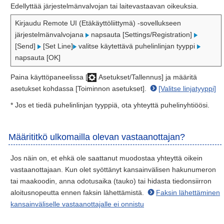
Edellyttää järjestelmänvalvojan tai laitevastaavan oikeuksia.
Kirjaudu Remote UI (Etäkäyttöliittymä) -sovellukseen
järjestelmänvalvojana
napsauta [Settings/Registration]
[Send]
[Set Line]
valitse käytettävä puhelinlinjan tyyppi
napsauta [OK]
Paina käyttöpaneelissa [
Asetukset/Tallennus] ja määritä
asetukset kohdassa [Toiminnon asetukset].
[Valitse linjatyyppi]
* Jos et tiedä puhelinlinjan tyyppiä, ota yhteyttä puhelinyhtiöösi.
Määrititkö ulkomailla olevan vastaanottajan?
Jos näin on, et ehkä ole saattanut muodostaa yhteyttä oikein
vastaanottajaan. Kun olet syöttänyt kansainvälisen hakunumeron
tai maakoodin, anna odotusaika (tauko) tai hidasta tiedonsiirron
aloitusnopeutta ennen faksin lähettämistä.
Faksin lähettäminen
kansainväliselle vastaanottajalle ei onnistu