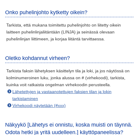
Onko puhelinjohto kytketty oikein?
Tarkista, että mukana toimitettu puhelinjohto on liitetty oikein
laitteen puhelinlinjaliitäntään (LINJA) ja seinässä olevaan
puhelinlinjan liittimeen, ja korjaa liitäntä tarvittaessa.
Oletko kohdannut virheen?
Tarkista faksin lähetyksen käsittelyn tila ja loki, ja jos näytössä on
kolminumeroinen luku, jonka alussa on # (virhekoodi), tarkista,
kuinka voit ratkaista ongelman virhekoodin perusteella.
Lähetettyjen ja vastaanotettujen faksien tilan ja lokin
tarkistaminen
Virhekoodi näytetään (#xxx)
Näkyykö [Lähetys ei onnistu, koska muisti on täynnä.
Odota hetki ja yritä uudelleen.] käyttöpaneelissa?