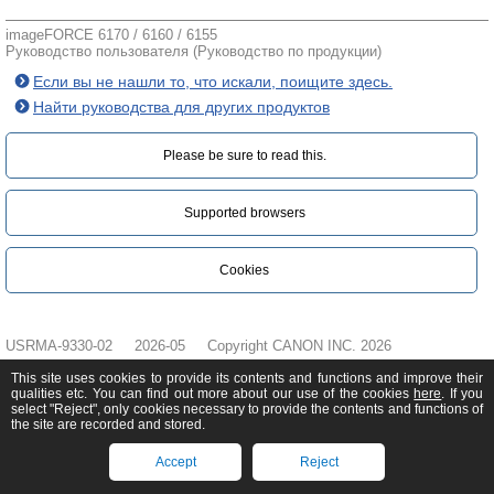
imageFORCE 6170 / 6160 / 6155
Руководство пользователя (Руководство по продукции)
Если вы не нашли то, что искали, поищите здесь.
Найти руководства для других продуктов
Please be sure to read this.‎
Supported browsers
Cookies
USRMA-9330-02
2026-05
Copyright CANON INC. 2026
This site uses cookies to provide its contents and functions and improve their
qualities etc. You can find out more about our use of the cookies
here
. If you
select "Reject", only cookies necessary to provide the contents and functions of
the site are recorded and stored.
Accept
Reject