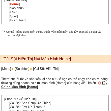
[Status Monitor]
[
Home
]
[Sao chụp]
*1
[Fax]
[Quét]
[In An Toàn]
*1
Có thể không được hiển thị tùy thuộc vào mẫu máy, các tùy chọn đã cài đặt và
các cài đặt khác.
[Cài Đặt Hiển Thị Nút Màn Hình Home]
[Menu]
[Sở thích]
[Cài Đặt Hiển Thị]
Thêm nút lối tắt và sắp xếp lại các nút để bạn có thể chạy các chức năng
thường dùng nhanh hơn từ màn hình [Home] của bảng điều khiển.
Tùy
Chỉnh Màn Hình [Home]
[Chọn Nút để Hiển Thị]
[Cài Đặt Sao Chụp Ưa Thích]
*1
[Cài Đặt Fax Ưa Thích]