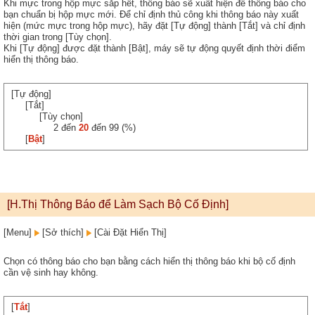
Khi mực trong hộp mực sắp hết, thông báo sẽ xuất hiện để thông báo cho
bạn chuẩn bị hộp mực mới. Để chỉ định thủ công khi thông báo này xuất
hiện (mức mực trong hộp mực), hãy đặt [Tự động] thành [Tắt] và chỉ định
thời gian trong [Tùy chọn].
Khi [Tự động] được đặt thành [Bật], máy sẽ tự động quyết định thời điểm
hiển thị thông báo.
[Tự động]
[Tắt]
[Tùy chọn]
2 đến
20
đến 99 (%)
[
Bật
]
[H.Thị Thông Báo để Làm Sạch Bộ Cố Định]
[Menu]
[Sở thích]
[Cài Đặt Hiển Thị]
Chọn có thông báo cho bạn bằng cách hiển thị thông báo khi bộ cố định
cần vệ sinh hay không.
[
Tắt
]