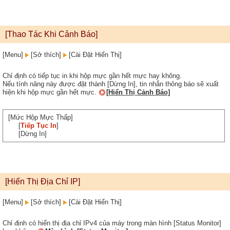
[Thao Tác Khi Cảnh Báo]
[Menu]
[Sở thích]
[Cài Đặt Hiển Thị]
Chỉ định có tiếp tục in khi hộp mực gần hết mực hay không.
Nếu tính năng này được đặt thành [Dừng In], tin nhắn thông báo sẽ xuất
hiện khi hộp mực gần hết mực.
[Hiển Thị Cảnh Báo]
[Mức Hộp Mực Thấp]
[
Tiếp Tục In
]
[Dừng In]
[Hiển Thị Địa Chỉ IP]
[Menu]
[Sở thích]
[Cài Đặt Hiển Thị]
Chỉ định có hiển thị địa chỉ IPv4 của máy trong màn hình [Status Monitor]