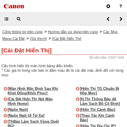
>
>
Cổng thông tin trên cùng
Hướng dẫn sử dụng trên cùng
Các Mục
>
>
Menu Cài Đặt
[Sở thích]
[Cài Đặt Hiển Thị]
[Cài Đặt Hiển Thị]
Số văn bản: C927-0A4
Cấu hình hiển thị màn hình bảng điều khiển.
* Các giá trị trong văn bản in đậm màu đỏ là cài đặt mặc định đối với từng
mục.
[Màn Hình Mặc Định Sau Khi
[Hiển Thị TG Chuẩn Bị
Khởi Động/Khôi Phục]
Hộp Mực]
[Cài Đặt Hiển Thị Nút Màn
[H.Thị Thông Báo để
Hình Home]
Làm Sạch Bộ Cố Định]
[Ngôn Ngữ]
[Hiển Thị Cảnh Báo]
[Ngôn Ngữ UI Từ Xa]
[Thao Tác Khi Cảnh
Báo]
[ThBáo Làm Sạch Vùng Quét
BG]
[Hiển Thị Địa Chỉ IP]