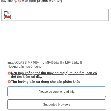
hay không.
Màn hình [Status Monitor]
[Tắt]
[
Bật
]
imageCLASS MF469x II / MF465dw II / MF461dw II
Hướng dẫn người dùng
Nếu bạn không thể tìm thấy những gì muốn tìm, bạn có
thể tìm kiếm tại đây.
Tìm hướng dẫn sử dụng cho sản phẩm khác
Please be sure to read this.‎
Supported browsers