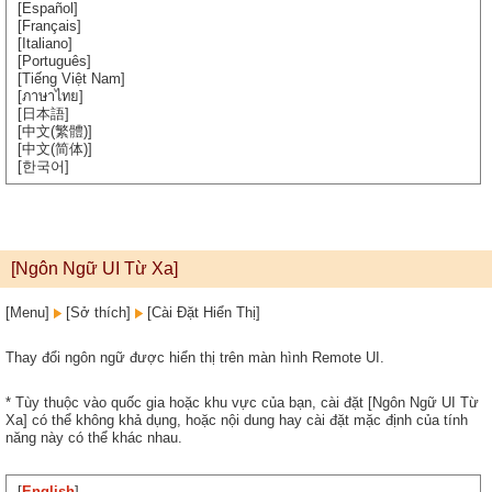
[Español]
[Français]
[Italiano]
[Português]
[Tiếng Việt Nam]
[ภาษาไทย]
[日本語]
[中文(繁體)]
[中文(简体)]
[한국어]
[Ngôn Ngữ UI Từ Xa]
[Menu]
[Sở thích]
[Cài Đặt Hiển Thị]
Thay đổi ngôn ngữ được hiển thị trên màn hình Remote UI.
* Tùy thuộc vào quốc gia hoặc khu vực của bạn, cài đặt [Ngôn Ngữ UI Từ
Xa] có thể không khả dụng, hoặc nội dung hay cài đặt mặc định của tính
năng này có thể khác nhau.
[
English
]