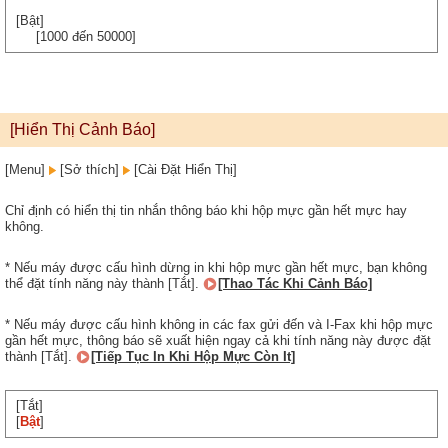
[Bật]
[1000 đến 50000]
[Hiển Thị Cảnh Báo]
[Menu]
[Sở thích]
[Cài Đặt Hiển Thị]
Chỉ định có hiển thị tin nhắn thông báo khi hộp mực gần hết mực hay
không.
* Nếu máy được cấu hình dừng in khi hộp mực gần hết mực, bạn không
thể đặt tính năng này thành [Tắt].
[Thao Tác Khi Cảnh Báo]
* Nếu máy được cấu hình không in các fax gửi đến và I-Fax khi hộp mực
gần hết mực, thông báo sẽ xuất hiện ngay cả khi tính năng này được đặt
thành [Tắt].
[Tiếp Tục In Khi Hộp Mực Còn It]
[Tắt]
[
Bật
]