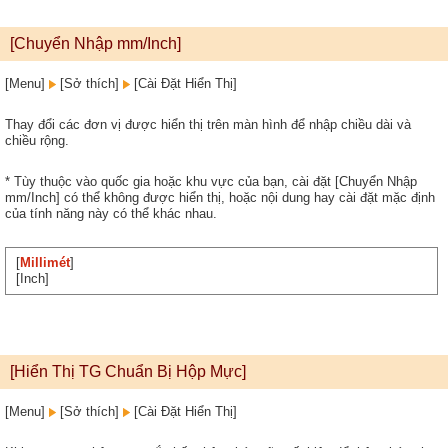
[Chuyển Nhập mm/Inch]
[Menu]
[Sở thích]
[Cài Đặt Hiển Thị]
Thay đổi các đơn vị được hiển thị trên màn hình để nhập chiều dài và
chiều rộng.
* Tùy thuộc vào quốc gia hoặc khu vực của bạn, cài đặt [Chuyển Nhập
mm/Inch] có thể không được hiển thị, hoặc nội dung hay cài đặt mặc định
của tính năng này có thể khác nhau.
[
Millimét
]
[Inch]
[Hiển Thị TG Chuẩn Bị Hộp Mực]
[Menu]
[Sở thích]
[Cài Đặt Hiển Thị]