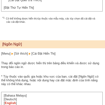
[Cài Đặt Quét Ưa Thích]
[Đặt Thứ Tự Hiển Thị]
*1
Có thể không được hiển thị tùy thuộc vào mẫu máy, các tùy chọn đã cài đặt và
các cài đặt khác.
[Ngôn Ngữ]
[Menu]
[Sở thích]
[Cài Đặt Hiển Thị]
Thay đổi ngôn ngữ được hiển thị trên bảng điều khiển và được sử dụng
trong báo cáo in.
* Tùy thuộc vào quốc gia hoặc khu vực của bạn, cài đặt [Ngôn Ngữ] có
thể không khả dụng, hoặc nội dung hay cài đặt mặc định của tính năng
này có thể khác nhau.
[Bahasa Melayu]
[Deutsch]
[
English
]