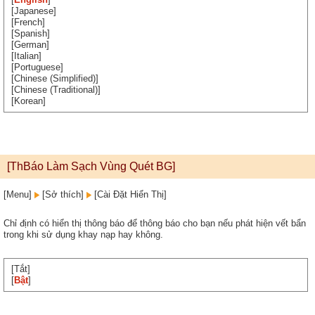
[Japanese]
[French]
[Spanish]
[German]
[Italian]
[Portuguese]
[Chinese (Simplified)]
[Chinese (Traditional)]
[Korean]
[ThBáo Làm Sạch Vùng Quét BG]
[Menu]
[Sở thích]
[Cài Đặt Hiển Thị]
Chỉ định có hiển thị thông báo để thông báo cho bạn nếu phát hiện vết bẩn
trong khi sử dụng khay nạp hay không.
[Tắt]
[
Bật
]