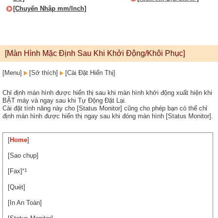
[Chuyển Nhập mm/Inch]
[Màn Hình Mặc Định Sau Khi Khởi Động/Khôi Phục]
[Menu]
[Sở thích]
[Cài Đặt Hiển Thị]
Chỉ định màn hình được hiển thị sau khi màn hình khởi động xuất hiện khi
BẬT máy và ngay sau khi Tự Động Đặt Lại.
Cài đặt tính năng này cho [Status Monitor] cũng cho phép bạn có thể chỉ
định màn hình được hiển thị ngay sau khi đóng màn hình [Status Monitor].
[
Home
]
[Sao chụp]
*1
[Fax]
[Quét]
[In An Toàn]