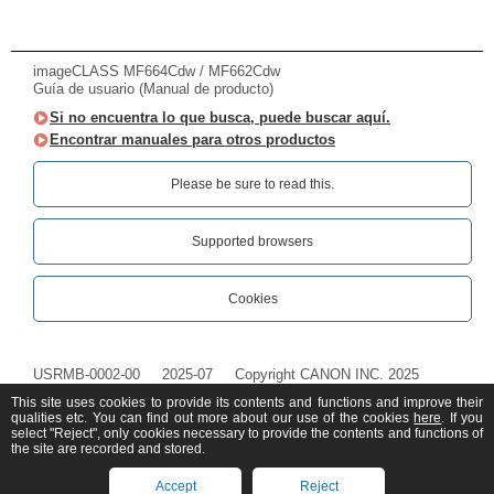
imageCLASS MF664Cdw / MF662Cdw
Guía de usuario (Manual de producto)
Si no encuentra lo que busca, puede buscar aquí.
Encontrar manuales para otros productos
Please be sure to read this.‎
Supported browsers
Cookies
USRMB-0002-00
2025-07
Copyright CANON INC. 2025
This site uses cookies to provide its contents and functions and improve their
qualities etc. You can find out more about our use of the cookies
here
. If you
select "Reject", only cookies necessary to provide the contents and functions of
the site are recorded and stored.
Accept
Reject