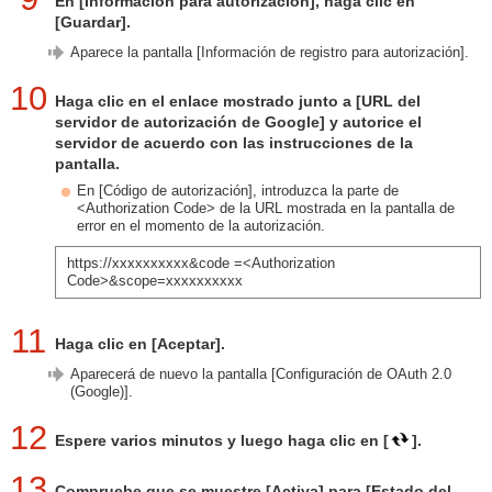
En [Información para autorización], haga clic en
[Guardar].
Aparece la pantalla [Información de registro para autorización].
10
Haga clic en el enlace mostrado junto a [URL del
servidor de autorización de Google] y autorice el
servidor de acuerdo con las instrucciones de la
pantalla.
En [Código de autorización], introduzca la parte de
<Authorization Code> de la URL mostrada en la pantalla de
error en el momento de la autorización.
https://xxxxxxxxxx&code =<Authorization
Code>&scope=xxxxxxxxxx
11
Haga clic en [Aceptar].
Aparecerá de nuevo la pantalla [Configuración de OAuth 2.0
(Google)].
12
Espere varios minutos y luego haga clic en [
].
13
Compruebe que se muestre [Activa] para [Estado del