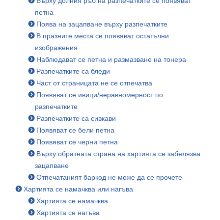
Върху долния ръб на разпечатките се появяват
петна
Поява на зацапване върху разпечатките
В празните места се появяват остатъчни
изображения
Наблюдават се петна и размазване на тонера
Разпечатките са бледи
Част от страницата не се отпечатва
Появяват се ивици/неравномерност по
разпечатките
Разпечатките са сивкави
Появяват се бели петна
Появяват се черни петна
Върху обратната страна на хартията се забелязва
зацапване
Отпечатаният баркод не може да се прочете
Хартията се намачква или нагъва
Хартията се намачква
Хартията се нагъва