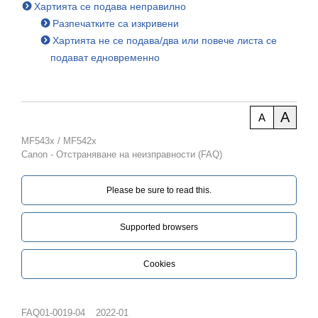
Хартията се подава неправилно
Разпечатките са изкривени
Хартията не се подава/два или повече листа се
подават едновременно
A
A
MF543x / MF542x
Canon - Отстраняване на неизправности (FAQ)
Please be sure to read this.‎
Supported browsers
Cookies
FAQ01-0019-04
2022-01