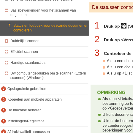
De statussen contr
Basisbewerkingen voor het scannen van
originelen
1
Status en logboek voor gescande documenten
Druk op
(St
controleren
2
Druk op <Ver
Duidelijk scannen
3
Efficiënt scannen
Controleer de
Als u een docum
Handige scanfuncties
Als u een docu
Als u op <Lijs
Uw computer gebruiken om te scannen (Extern
scannen) (Windows)
Opslagruimte gebruiken
Als u op <Detail
Koppelen aan mobiele apparaten
bestemming op te
op <Groepsverzen
De machine beheren
U kunt documente
U kunt de bestem
Instellingen/Registratie
verzonden/opgesl
beperkingen voor
Afdrukkwaliteit aanpassen