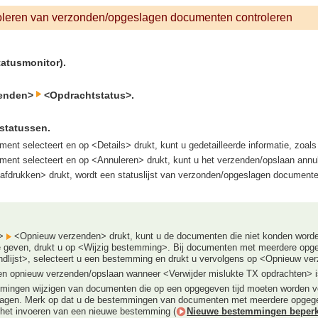
oleren van verzonden/opgeslagen documenten controleren
atusmonitor).
zenden>
<Opdrachtstatus>.
 statussen.
ent selecteert en op <Details> drukt, kunt u gedetailleerde informatie, zoal
ment selecteert en op <Annuleren> drukt, kunt u het verzenden/opslaan annu
t afdrukken> drukt, wordt een statuslijst van verzonden/opgeslagen document
s>
<Opnieuw verzenden> drukt, kunt u de documenten die niet konden word
 geven, drukt u op <Wijzig bestemming>. Bij documenten met meerdere opg
dlijst>, selecteert u een bestemming en drukt u vervolgens op <Opnieuw ve
n opnieuw verzenden/opslaan wanneer <Verwijder mislukte TX opdrachten> i
mingen wijzigen van documenten die op een opgegeven tijd moeten worden v
agen. Merk op dat u de bestemmingen van documenten met meerdere opgege
 het invoeren van een nieuwe bestemming (
Nieuwe bestemmingen beper