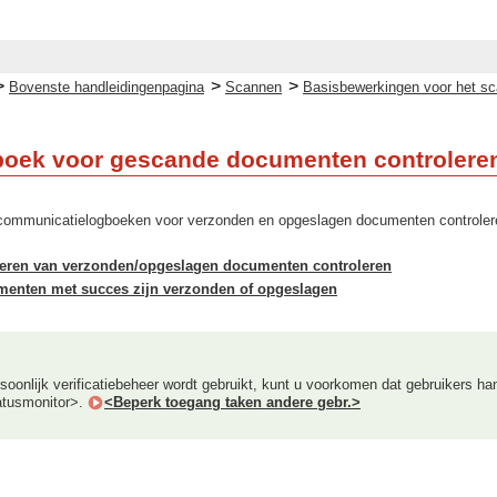
>
>
>
Bovenste handleidingenpagina
Scannen
Basisbewerkingen voor het sc
gboek voor gescande documenten controlere
 communicatielogboeken voor verzonden en opgeslagen documenten controler
leren van verzonden/opgeslagen documenten controleren
menten met succes zijn verzonden of opgeslagen
oonlijk verificatiebeheer wordt gebruikt, kunt u voorkomen dat gebruikers ha
tusmonitor>.
<Beperk toegang taken andere gebr.>