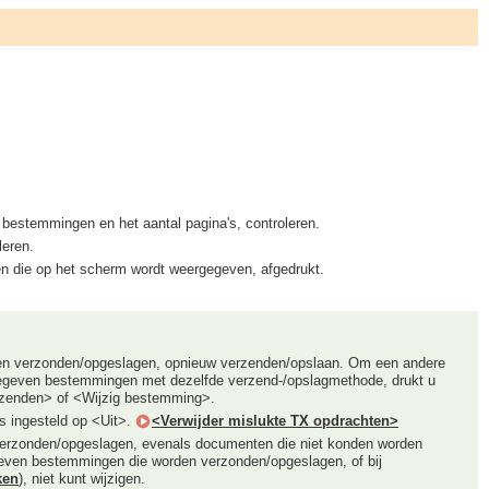
s bestemmingen en het aantal pagina's, controleren.
leren.
en die op het scherm wordt weergegeven, afgedrukt.
en verzonden/opgeslagen, opnieuw verzenden/opslaan. Om een andere
egeven bestemmingen met dezelfde verzend-/opslagmethode, drukt u
rzenden> of <Wijzig bestemming>.
s ingesteld op <Uit>.
<Verwijder mislukte TX opdrachten>
erzonden/opgeslagen, evenals documenten die niet konden worden
ven bestemmingen die worden verzonden/opgeslagen, of bij
ken
), niet kunt wijzigen.