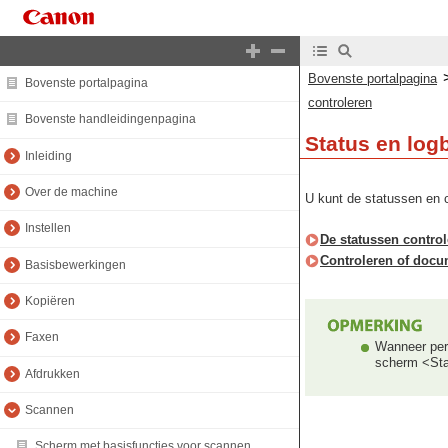
Bovenste portalpagina
Bovenste portalpagina
controleren
Bovenste handleidingenpagina
Status en lo
Inleiding
Over de machine
U kunt de statussen en
Instellen
De statussen contro
Controleren of docu
Basisbewerkingen
Kopiëren
Faxen
Wanneer pers
scherm <Sta
Afdrukken
Scannen
Scherm met basisfuncties voor scannen