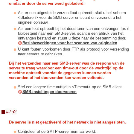
omdat er door de server werd gebladerd.
Als er een uitgestelde verzendfout optreedt, sluit u het scherm
<Bladeren> voor de SMB-server en scant en verzendt u het
origineel opnieuw.
Als een fout optreedt bij het doorsturen van een ontvangen fax-/I-
faxbestand naar een SMB-server, scant u een afdruk van het
ontvangen bestand en stuurt u deze naar de bestemming door.
Basisbewerkingen voor het scannen van originelen
U kunt fouten voorkomen door FTP als protocol voor verzending
naar servers te gebruiken.
Bij het verzenden naar een SMB-server was de respons van de
server te traag waardoor een time-out door de wachttijd op de
machine optreedt voordat de gegevens kunnen worden
verzonden of het doorzenden kan worden voltooid.
Stel een langere time-outtijd in <Timeout> op de SMB-client.
SMB-instellingen doorvoeren
#752
De server is niet geactiveerd of het netwerk is niet aangesloten.
Controleer of de SMTP-server normaal werkt.