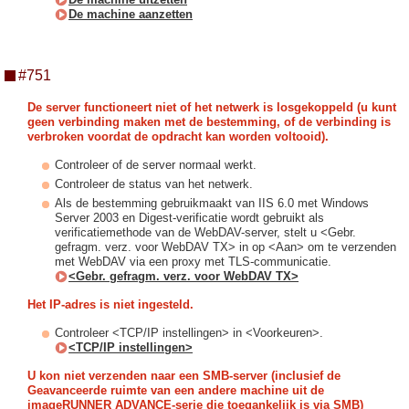
De machine aanzetten
#751
De server functioneert niet of het netwerk is losgekoppeld (u kunt
geen verbinding maken met de bestemming, of de verbinding is
verbroken voordat de opdracht kan worden voltooid).
Controleer of de server normaal werkt.
Controleer de status van het netwerk.
Als de bestemming gebruikmaakt van IIS 6.0 met Windows
Server 2003 en Digest-verificatie wordt gebruikt als
verificatiemethode van de WebDAV-server, stelt u <Gebr.
gefragm. verz. voor WebDAV TX> in op <Aan> om te verzenden
met WebDAV via een proxy met TLS-communicatie.
<Gebr. gefragm. verz. voor WebDAV TX>
Het IP-adres is niet ingesteld.
Controleer <TCP/IP instellingen> in <Voorkeuren>.
<TCP/IP instellingen>
U kon niet verzenden naar een SMB-server (inclusief de
Geavanceerde ruimte van een andere machine uit de
imageRUNNER ADVANCE-serie die toegankelijk is via SMB)