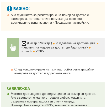
Ако функцията за регистриране на номер за достъп е
активирана, потребителите не могат да посочват
дестинация с използване на <Предходни настройки>.
(Настр./Регистр.)
<Задаване на дестинация>
<Управл. на кодове за достъп до Адр. книга>
<Вкл.>
<OK>
След конфигуриране на тази настройка регистрирайте
номерата за достъп в адресната книга.
Можете да въведете до седем цифри за номер за достъп.
Ако въведете по-малко от седем цифри, машината
съхранява номера за достъп с нули отпред.
Пример: Ако въведете <321>, машината запаметява