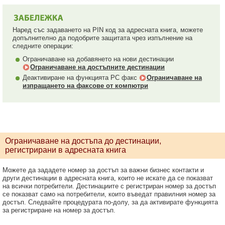
Наред със задаването на PIN код за адресната книга, можете
допълнително да подобрите защитата чрез изпълнение на
следните операции:
Ограничаване на добавянето на нови дестинации
Ограничаване на достъпните дестинации
Деактивиране на функцията PC факс
Ограничаване на
изпращането на факсове от компютри
Ограничаване на достъпа до дестинации,
регистрирани в адресната книга
Можете да зададете номер за достъп за важни бизнес контакти и
други дестинации в адресната книга, които не искате да се показват
на всички потребители. Дестинациите с регистриран номер за достъп
се показват само на потребители, които въведат правилния номер за
достъп. Следвайте процедурата по-долу, за да активирате функцията
за регистриране на номер за достъп.