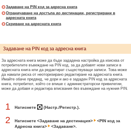
Задаване на PIN код за адресна книга
Ограничаване на достъпа до дестинации, регистрирани в
адресната книга
Скриване на адресната книга
Задаване на PIN код за адресна книга
За адресната книга може да бъде зададена настройка да изисква от
потребителите въвеждане на PIN код, за да добавят нови записи в
адресната книга или да редактират съществуващи записи. Това може
да намали риска от неоторизирано редактиране на адресната книга.
Имайте обаче предвид, че дори и ако е зададен PIN код за адресната
книга, потребител, който се впише с администраторски привилегии,
може да добавя и редактира вписвания без въвеждане на нужния PIN.
1
Натиснете
(Настр./Регистр.).
2
Натиснете <Задаване на дестинация>
<PIN код за
Адресна книга>
<Задаване>.