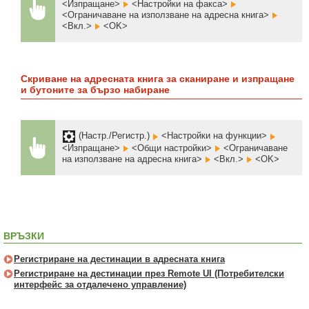
<Изпращане>
<Настройки на факса>
<Ограничаване на използване на адресна книга>
<Вкл.>
<OK>
Скриване на адресната книга за сканиране и изпращане
и бутоните за бързо набиране
(Настр./Регистр.)
<Настройки на функции>
<Изпращане>
<Общи настройки>
<Ограничаване
на използване на адресна книга>
<Вкл.>
<OK>
ВРЪЗКИ
Регистриране на дестинации в адресната книга
Регистриране на дестинации през Remote UI (Потребителски
интерфейс за отдалечено управление)