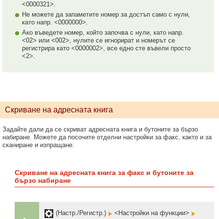
<0000321>.
Не можете да запаметите номер за достъп само с нули,
като напр. <0000000>.
Ако въведете номер, който започва с нули, като напр.
<02> или <002>, нулите се игнорират и номерът се
регистрира като <0000002>, все едно сте въвели просто
<2>.
Скриване на адресната книга
Задайте дали да се скриват адресната книга и бутоните за бързо
набиране. Можете да посочите отделни настройки за факс, както и за
сканиране и изпращане.
Скриване на адресната книга за факс и бутоните за
бързо набиране
(Настр./Регистр.)
<Настройки на функции>