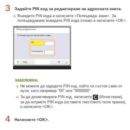
3
Задайте PIN код за редактиране на адресната книга.
Въведете PIN кода и натиснете <Потвържда- ване>. За
потвърждаване въведете PIN кода отново и натиснете <OK>.
Не можете да зададете PIN код, който се състои само от
нули, като например "00" или "0000000".
За да дезактивирате PIN код, натиснете
(Изчистване),
за да изтриете PIN кода (оставете текстовото поле празно),
и натиснете <OK>.
4
Натиснете <OK>.