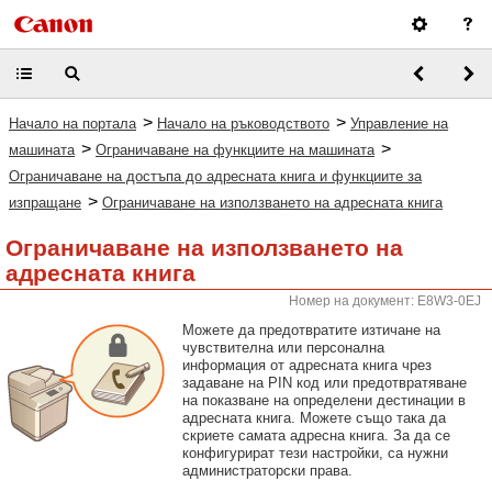
>
>
Начало на портала
Начало на ръководството
Управление на
>
>
машината
Ограничаване на функциите на машината
Ограничаване на достъпа до адресната книга и функциите за
>
изпращане
Ограничаване на използването на адресната книга
Ограничаване на използването на
адресната книга
Номер на документ: E8W3-0EJ
Можете да предотвратите изтичане на
чувствителна или персонална
информация от адресната книга чрез
задаване на PIN код или предотвратяване
на показване на определени дестинации в
адресната книга. Можете също така да
скриете самата адресна книга. За да се
конфигурират тези настройки, са нужни
администраторски права.