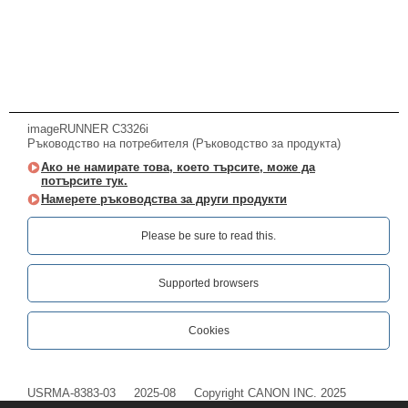
imageRUNNER C3326i
Ръководство на потребителя (Ръководство за продукта)
Ако не намирате това, което търсите, може да
потърсите тук.
Намерете ръководства за други продукти
Please be sure to read this.‎
Supported browsers
Cookies
USRMA-8383-03
2025-08
Copyright CANON INC. 2025