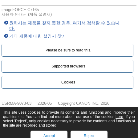
imageFORCE C7165
사용자 안내서 (제품 설명서)
원하시는 제품을 찾지 못한 경우, 여기서 검색할 수 있습니
다.
기타 제품에 대한 설명서 찾기
Please be sure to read this.‎
Supported browsers
Cookies
USRMA-9073-03
2026-05
Copyright CANON INC. 2026
This site uses cookies to provide its contents and functions and improve their
qualities etc. You can find out more about our use of the cookies
here
. If you
select "Reject", only cookies necessary to provide the contents and functions of
the site are recorded and stored.
Accept
Reject