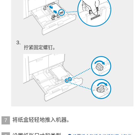
3
拧紧固定螺钉。
将纸盒轻轻地推入机器。
7