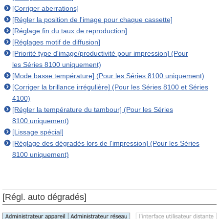
[Corriger aberrations]
[Régler la position de l'image pour chaque cassette]
[Réglage fin du taux de reproduction]
[Réglages motif de diffusion]
[Priorité type d'image/productivité pour impression] (Pour
les Séries 8100 uniquement)
[Mode basse température] (Pour les Séries 8100 uniquement)
[Corriger la brillance irrégulière] (Pour les Séries 8100 et Séries
4100)
[Régler la température du tambour] (Pour les Séries
8100 uniquement)
[Lissage spécial]
[Réglage des dégradés lors de l'impression] (Pour les Séries
8100 uniquement)
[Régl. auto dégradés]