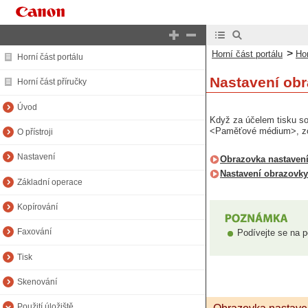
>
Horní část portálu
Hor
Horní část portálu
Nastavení obr
Horní část příručky
Úvod
Když za účelem tisku s
<Paměťové médium>, zob
O přístroji
Nastavení
Obrazovka nastavení
Nastavení obrazovky
Základní operace
Kopírování
Faxování
Podívejte se na p
Tisk
Skenování
Použití úložiště