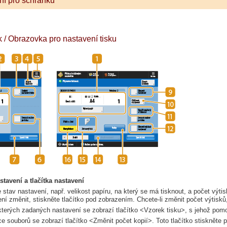
ní pro schránku
k / Obrazovka pro nastavení tisku
stavení a tlačítka nastavení
 stav nastavení, např. velikost papíru, na který se má tisknout, a počet výt
ení změnit, stiskněte tlačítko pod zobrazením. Chcete-li změnit počet výtisků
kterých zadaných nastavení se zobrazí tlačítko <Vzorek tisku>, s jehož pom
ce souborů se zobrazí tlačítko <Změnit počet kopií>. Toto tlačítko stiskněte 