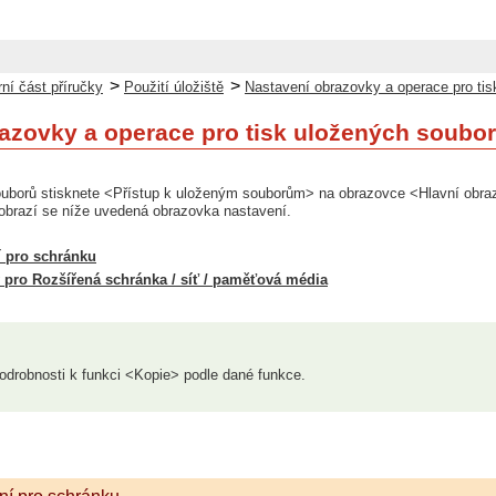
>
>
ní část příručky
Použití úložiště
Nastavení obrazovky a operace pro ti
azovky a operace pro tisk uložených soubo
ouborů stisknete <Přístup k uloženým souborům> na obrazovce <Hlavní obra
razí se níže uvedená obrazovka nastavení.
 pro schránku
 pro Rozšířená schránka / síť / paměťová média
odrobnosti k funkci <Kopie> podle dané funkce.