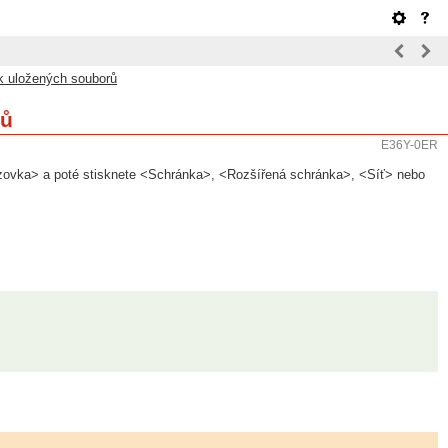
sk uložených souborů
rů
E36Y-0ER
zovka> a poté stisknete <Schránka>, <Rozšířená schránka>, <Síť> nebo