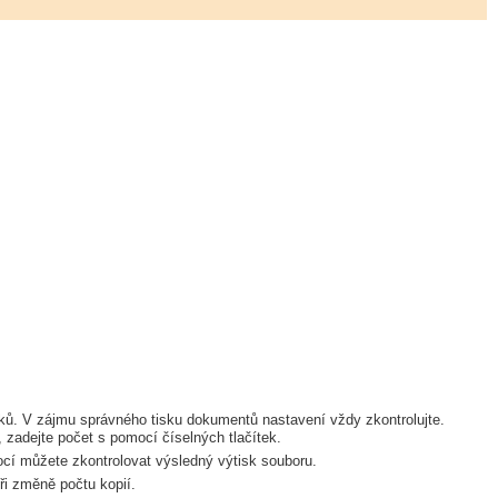
isků. V zájmu správného tisku dokumentů nastavení vždy zkontrolujte.
, zadejte počet s pomocí číselných tlačítek.
ocí můžete zkontrolovat výsledný výtisk souboru.
při změně počtu kopií.