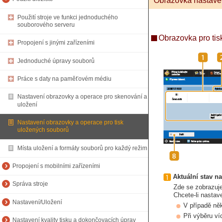
Obrazovka nastave
Použití stroje ve funkci jednoduchého
souborového serveru
Obrazovka pro tis
Propojení s jinými zařízeními
Jednoduché úpravy souborů
Práce s daty na paměťovém médiu
Nastavení obrazovky a operace pro skenování a
uložení
Nastavení obrazovky a operace pro tisk
uložených souborů
Místa uložení a formáty souborů pro každý režim
Propojení s mobilními zařízeními
Aktuální stav na
Správa stroje
Zde se zobrazuje
Chcete-li nastav
Nastavení/Uložení
V případě ně
Při výběru ví
Nastavení kvality tisku a dokončovacích úprav